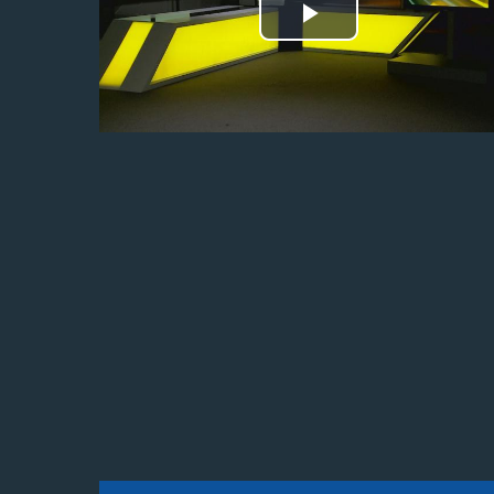
Odtwórz
wideo