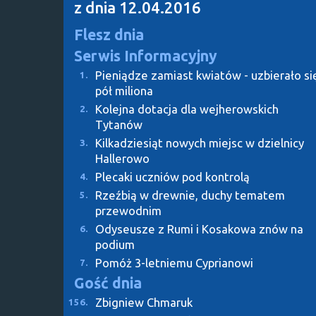
z dnia 12.04.2016
Flesz dnia
Serwis Informacyjny
Pieniądze zamiast kwiatów - uzbierało si
1.
pół miliona
Kolejna dotacja dla wejherowskich
2.
Tytanów
Kilkadziesiąt nowych miejsc w dzielnicy
3.
Hallerowo
Plecaki uczniów pod kontrolą
4.
Rzeźbią w drewnie, duchy tematem
5.
przewodnim
Odyseusze z Rumi i Kosakowa znów na
6.
podium
Pomóż 3-letniemu Cyprianowi
7.
Gość dnia
Zbigniew Chmaruk
156.