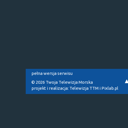
pełna wersja serwisu
© 2026 Twoja Telewizja Morska
projekt i realizacja:
Telewizja TTM
i
Pixlab.pl