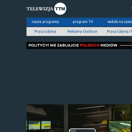
nasze programy
program TV
widoki na żyw
Praca Gdynia
Reklama Outdoor
Praca Gdynia I