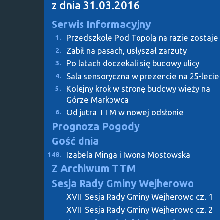
z dnia 31.03.2016
Serwis Informacyjny
Przedszkole Pod Topolą na razie zostaje
1.
Zabił na pasach, usłyszał zarzuty
2.
Po latach doczekali się budowy ulicy
3.
Sala sensoryczna w prezencie na 25-lecie
4.
Kolejny krok w stronę budowy wieży na
5.
Górze Markowca
Od jutra TTM w nowej odsłonie
6.
Prognoza Pogody
Gość dnia
Izabela Minga i Iwona Mostowska
148.
Z Archiwum TTM
Sesja Rady Gminy Wejherowo
XVIII Sesja Rady Gminy Wejherowo cz. 1
XVIII Sesja Rady Gminy Wejherowo cz. 2