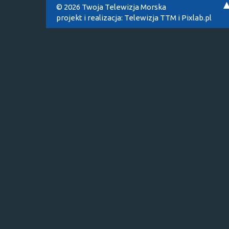
© 2026 Twoja Telewizja Morska
projekt i realizacja:
Telewizja TTM
i
Pixlab.pl