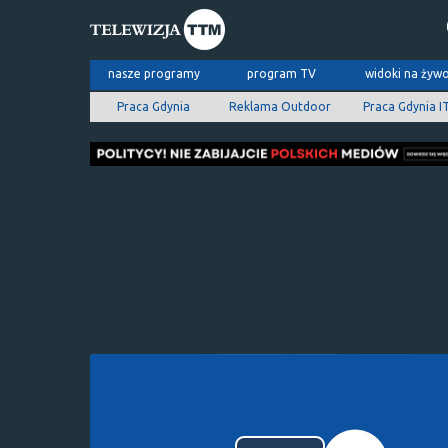
nasze programy
program TV
widoki na żyw
Praca Gdynia
Reklama Outdoor
Praca Gdynia I