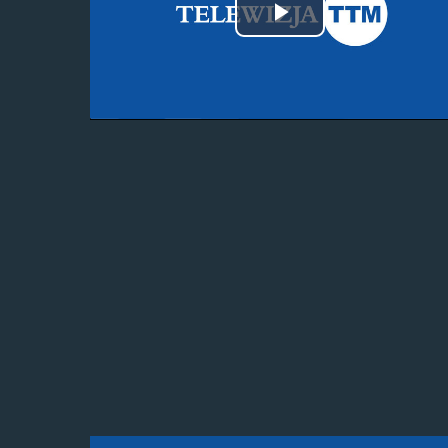
Odtwórz
wideo