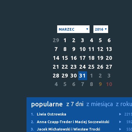
MARZEC
2016
29
1
2
3
4
5
6
7
8
9
10
11
12
13
14
15
16
17
18
19
20
21
22
23
24
25
26
27
28
29
30
31
1
2
3
4
5
6
7
8
9
10
popularne
z 7 dni
z miesiąca
z rok
1.
Liwia Ostrowska
221
2.
Anna Czapp-Treder i Maciej Soczewiński
59
3.
Jacek Michałowski i Wiesław Trocki
55