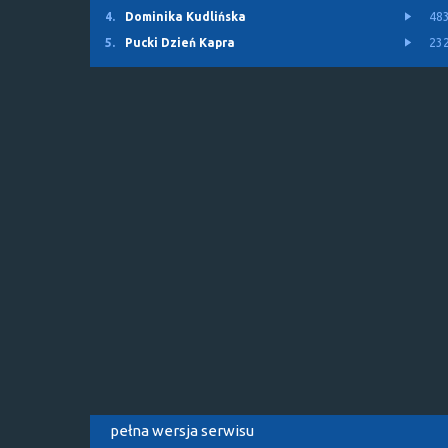
4.
Dominika Kudlińska
48
5.
Pucki Dzień Kapra
23
pełna wersja serwisu