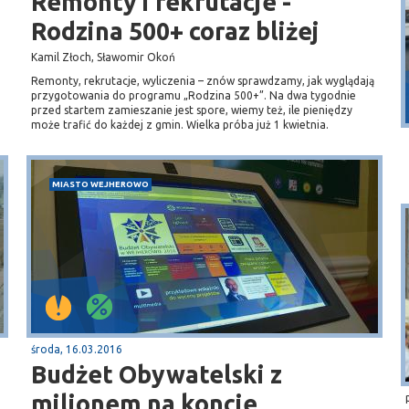
Remonty i rekrutacje -
Rodzina 500+ coraz bliżej
Kamil Złoch, Sławomir Okoń
Puck
Remonty, rekrutacje, wyliczenia – znów sprawdzamy, jak wyglądają
przygotowania do programu „Rodzina 500+”. Na dwa tygodnie
Przystań, molo
przed startem zamieszanie jest spore, wiemy też, ile pieniędzy
może trafić do każdej z gmin. Wielka próba już 1 kwietnia.
MIASTO WEJHEROWO
środa, 16.03.2016
Budżet Obywatelski z
milionem na koncie