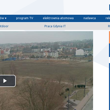
dów
program TV
elektrownia atomowa
nadawca
re
utdoor
Praca Gdynia IT
R
Odtwórz
wideo