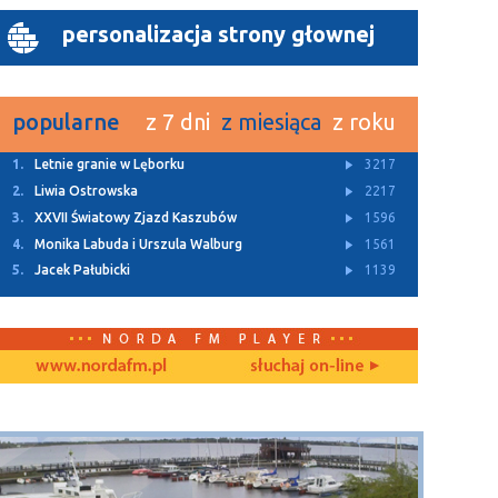
personalizacja strony głownej
popularne
z 7 dni
z miesiąca
z roku
1.
Letnie granie w Lęborku
3217
2.
Liwia Ostrowska
2217
3.
XXVII Światowy Zjazd Kaszubów
1596
4.
Monika Labuda i Urszula Walburg
1561
5.
Jacek Pałubicki
1139