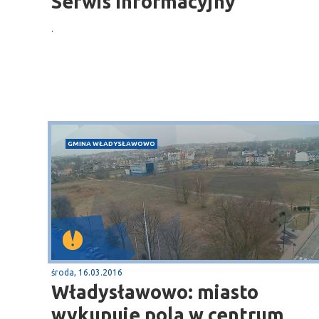
Serwis Informacyjny
.
Sopot
gą krajową nr 6
plaża
GMINA WŁADYSŁAWOWO
środa, 16.03.2016
Władysławowo: miasto
wykupuje pola w centrum