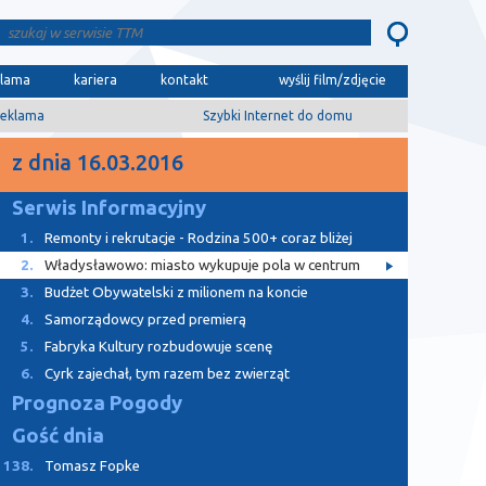
klama
kariera
kontakt
wyślij film/zdjęcie
eklama
Szybki Internet do domu
z dnia 16.03.2016
Serwis Informacyjny
1.
Remonty i rekrutacje - Rodzina 500+ coraz bliżej
2.
Władysławowo: miasto wykupuje pola w centrum
3.
Budżet Obywatelski z milionem na koncie
4.
Samorządowcy przed premierą
5.
Fabryka Kultury rozbudowuje scenę
6.
Cyrk zajechał, tym razem bez zwierząt
Prognoza Pogody
Gość dnia
138.
Tomasz Fopke