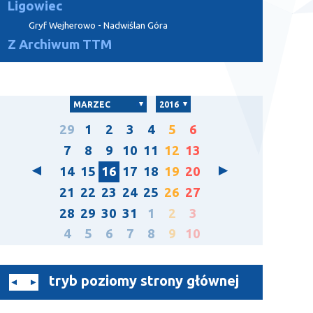
Ligowiec
Gryf Wejherowo - Nadwiślan Góra
Z Archiwum TTM
MARZEC
2016
29
1
2
3
4
5
6
7
8
9
10
11
12
13
14
15
16
17
18
19
20
21
22
23
24
25
26
27
28
29
30
31
1
2
3
4
5
6
7
8
9
10
tryb poziomy strony głównej