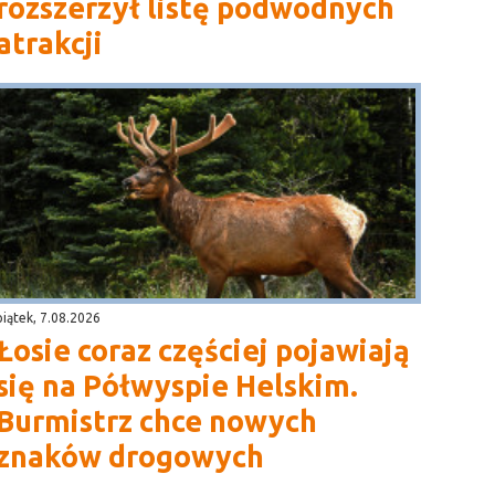
rozszerzył listę podwodnych
atrakcji
piątek, 7.08.2026
Łosie coraz częściej pojawiają
się na Półwyspie Helskim.
Burmistrz chce nowych
znaków drogowych