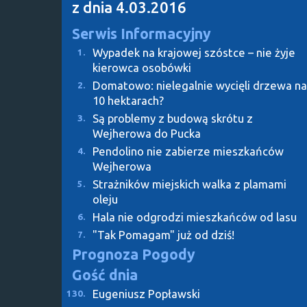
z dnia 4.03.2016
Serwis Informacyjny
Wypadek na krajowej szóstce – nie żyje
1.
kierowca osobówki
Domatowo: nielegalnie wycięli drzewa na
2.
10 hektarach?
Są problemy z budową skrótu z
3.
Wejherowa do Pucka
Pendolino nie zabierze mieszkańców
4.
Wejherowa
Strażników miejskich walka z plamami
5.
oleju
Hala nie odgrodzi mieszkańców od lasu
6.
"Tak Pomagam" już od dziś!
7.
Prognoza Pogody
Gość dnia
Eugeniusz Popławski
130.