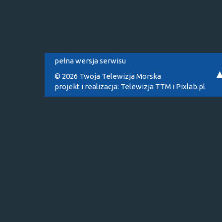
pełna wersja serwisu
© 2026 Twoja Telewizja Morska
projekt i realizacja:
Telewizja TTM
i
Pixlab.pl