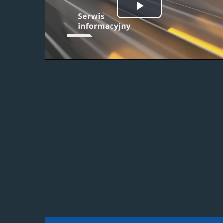
Odtwórz
wideo