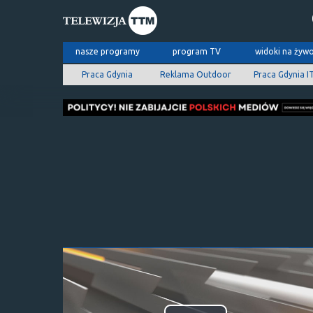
nasze programy
program TV
widoki na żyw
Praca Gdynia
Reklama Outdoor
Praca Gdynia I