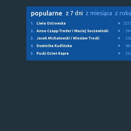
popularne
z 7 dni
z miesiąca
z rok
1.
Liwia Ostrowska
221
2.
Anna Czapp-Treder i Maciej Soczewiński
59
3.
Jacek Michałowski i Wiesław Trocki
55
4.
Dominika Kudlińska
48
5.
Pucki Dzień Kapra
23