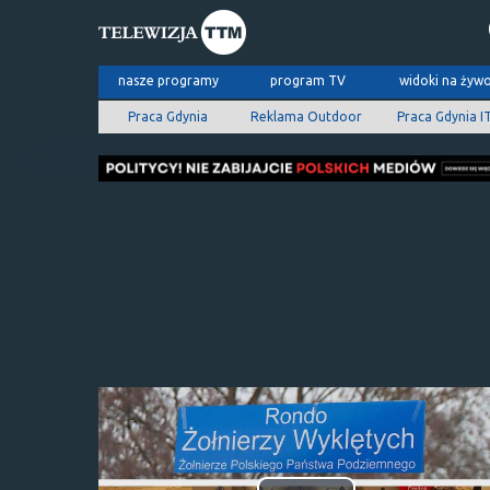
nasze programy
program TV
widoki na żyw
Praca Gdynia
Reklama Outdoor
Praca Gdynia I