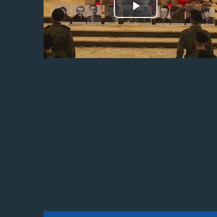
Odtwórz
wideo