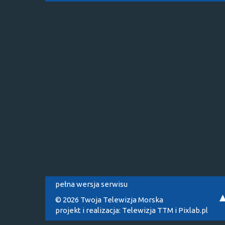
pełna wersja serwisu
© 2026 Twoja Telewizja Morska
projekt i realizacja:
Telewizja TTM
i
Pixlab.pl