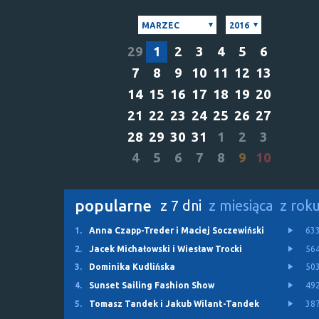
MARZEC
2016
29
1
2
3
4
5
6
7
8
9
10
11
12
13
14
15
16
17
18
19
20
21
22
23
24
25
26
27
28
29
30
31
1
2
3
4
5
6
7
8
9
10
popularne
z 7 dni
z miesiąca
z rok
1.
Anna Czapp-Treder i Maciej Soczewiński
63
2.
Jacek Michałowski i Wiesław Trocki
56
3.
Dominika Kudlińska
50
4.
Sunset Sailing Fashion Show
49
5.
Tomasz Tandek i Jakub Wilant-Tandek
38