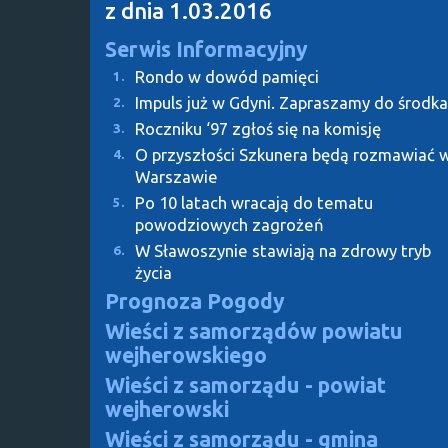
z dnia 1.03.2016
Serwis Informacyjny
Rondo w dowód pamięci
1.
Impuls już w Gdyni. Zapraszamy do środka
2.
Roczniku ‘97 zgłoś się na komisję
3.
O przyszłości Szkunera będą rozmawiać 
4.
Warszawie
Po 10 latach wracają do tematu
5.
powodziowych zagrożeń
W Sławoszynie stawiają na zdrowy tryb
6.
życia
Prognoza Pogody
Wieści z samorządów powiatu
wejherowskiego
Wieści z samorządu - powiat
wejherowski
Wieści z samorządu - gmina