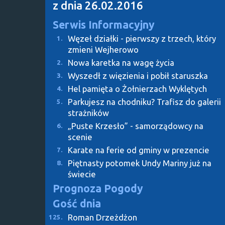
z dnia 26.02.2016
Serwis Informacyjny
Węzeł działki - pierwszy z trzech, który
1.
zmieni Wejherowo
Nowa karetka na wagę życia
2.
Wyszedł z więzienia i pobił staruszka
3.
Hel pamięta o Żołnierzach Wyklętych
4.
Parkujesz na chodniku? Trafisz do galerii
5.
strażników
„Puste Krzesło” - samorządowcy na
6.
scenie
Karate na ferie od gminy w prezencie
7.
Piętnasty potomek Undy Mariny już na
8.
świecie
Prognoza Pogody
Gość dnia
Roman Drzeżdżon
125.