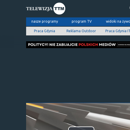
nasze programy
program TV
widoki na żyw
Praca Gdynia
Reklama Outdoor
Praca Gdynia I