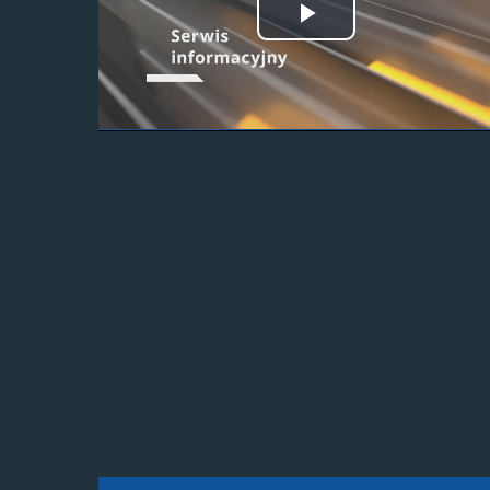
Odtwórz
wideo