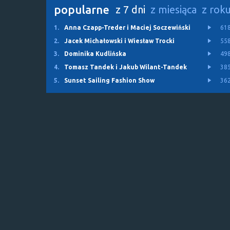
popularne
z 7 dni
z miesiąca
z rok
1.
Anna Czapp-Treder i Maciej Soczewiński
61
2.
Jacek Michałowski i Wiesław Trocki
55
3.
Dominika Kudlińska
49
4.
Tomasz Tandek i Jakub Wilant-Tandek
38
5.
Sunset Sailing Fashion Show
36