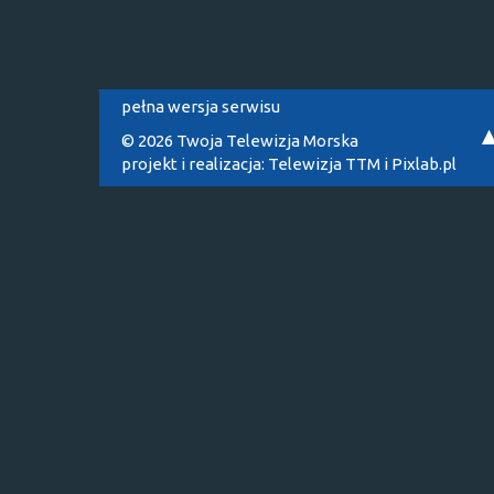
pełna wersja serwisu
© 2026 Twoja Telewizja Morska
projekt i realizacja:
Telewizja TTM
i
Pixlab.pl