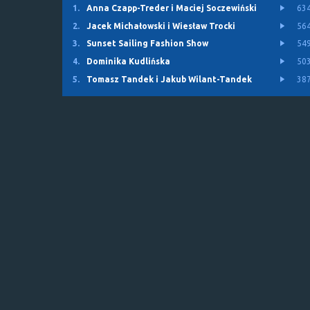
1.
Anna Czapp-Treder i Maciej Soczewiński
63
2.
Jacek Michałowski i Wiesław Trocki
56
3.
Sunset Sailing Fashion Show
54
4.
Dominika Kudlińska
50
5.
Tomasz Tandek i Jakub Wilant-Tandek
38