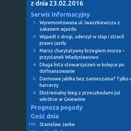
z dnia 23.02.2016
Serwis Informacyjny
Wyremontowana ul. Iwaszkiewicza z
1.
zakazem wjazdu
Wypadł z drogi, uderzył w słup i stracił
2.
prawo jazdy
Marsz charytatywny brzegiem morza –
3.
przystanek Władysławowo
Długa lista stowarzyszeń w kolejce po
4.
dofinansowanie
Darmowe jabłka bez zamieszania? Tylko 
5.
harcerzy
Ekstremalny bieg z przeszkodami już
6.
wkrótce w Gniewinie
Prognoza pogody
Gość dnia
Stanisław Janke
122.