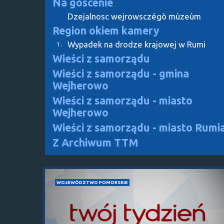
Na gòscënie
Dzejalnosc wejrowsczégò mùzeùm
Region okiem kamery
Wypadek na drodze krajowej w Rumi
1.
Wieści z samorządu
Wieści z samorządu - gmina
Wejherowo
Wieści z samorządu - miasto
Wejherowo
Wieści z samorządu - miasto Rumi
Z Archiwum TTM
WOJEWÓDZTWO POMORSKIE