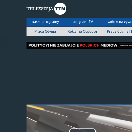
nasze programy
program TV
widoki na żyw
Praca Gdynia
Reklama Outdoor
Praca Gdynia I