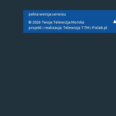
pełna wersja serwisu
© 2026 Twoja Telewizja Morska
projekt i realizacja:
Telewizja TTM
i
Pixlab.pl