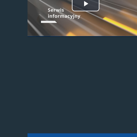
Odtwórz
wideo