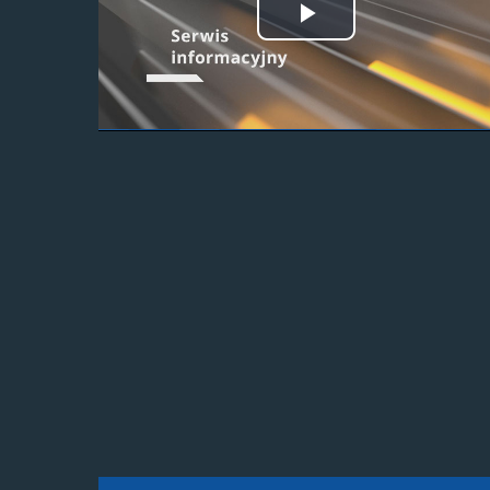
Odtwórz
wideo