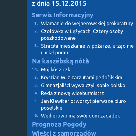
z dnia 15.12.2015
Serwis Informacyjny
Włamanie do wejherowskiej prokuratury
1.
Czołówka w Łężycach. Cztery osoby
2.
poszkodowane
Straciła mieszkanie w pożarze, urząd nie
3.
chciał pomóc
Na kaszëbską nótã
Mój kòsziczk
14.
Krystian W. z zarzutami pedofilskimi
2.
Gimnazjaliści wywalczyli sobie boisko
3.
Reda z nową wiceburmistrz
4.
Jan Klawiter otworzył pierwsze biuro
5.
poselskie
Wejherowo ma swój dom zagadek
6.
Prognoza Pogody
Wieści z samorządów