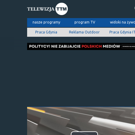
nasze programy
program TV
widoki na żyw
Praca Gdynia
Reklama Outdoor
Praca Gdynia I