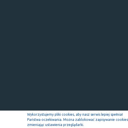
Wykorzystujemy pliki cookies, aby nasz serwis lepiej spełniał
Państwa oczekiwania. Można zablokować zapisywanie cookies
zmieniając ustawienia przeglądarki.