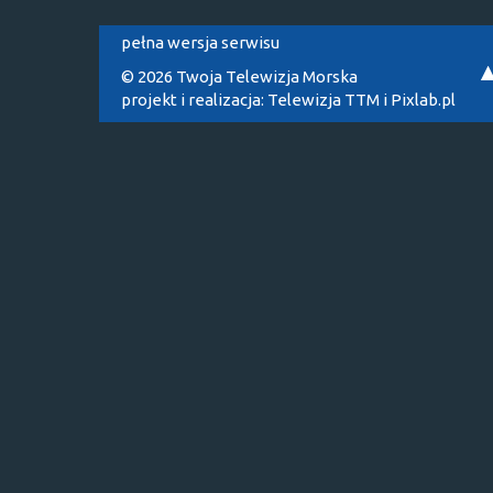
pełna wersja serwisu
© 2026 Twoja Telewizja Morska
projekt i realizacja:
Telewizja TTM
i
Pixlab.pl