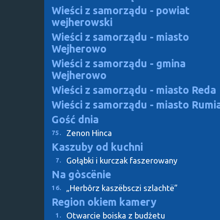
Wieści z samorządu - powiat
wejherowski
Wieści z samorządu - miasto
Wejherowo
Wieści z samorządu - gmina
Wejherowo
Wieści z samorządu - miasto Reda
Wieści z samorządu - miasto Rumi
Gość dnia
Zenon Hinca
75.
Kaszuby od kuchni
Gołąbki i kurczak faszerowany
7.
Na gòscënie
„Herbôrz kaszëbsczi szlachtë”
16.
Region okiem kamery
Otwarcie boiska z budżetu
1.