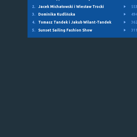
2.
Jacek Michałowski i Wiesław Trocki
55
3.
Dominika Kudlińska
49
4.
Tomasz Tandek i Jakub Wilant-Tandek
36
5.
Sunset Sailing Fashion Show
31