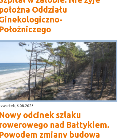
położna Oddziału
Ginekologiczno-
Położniczego
czwartek, 6.08.2026
Nowy odcinek szlaku
rowerowego nad Bałtykiem.
Powodem zmiany budowa