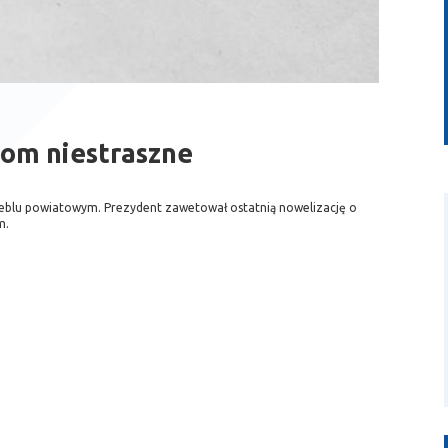
bom niestraszne
zeblu powiatowym. Prezydent zawetował ostatnią nowelizację o
m.