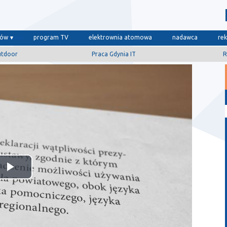
dów
program TV
elektrownia atomowa
nadawca
re
utdoor
Praca Gdynia IT
R
Odtwórz
wideo