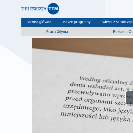
strona główna
nasze programy
wieści z samorzą
Praca Gdynia
Reklama O