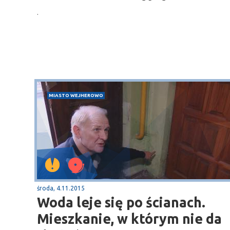
.
Sopot
gą krajową nr 6
plaża
MIASTO WEJHEROWO
środa, 4.11.2015
Woda leje się po ścianach.
Mieszkanie, w którym nie da