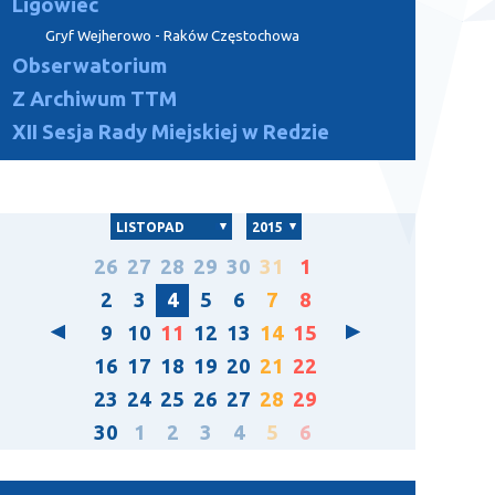
Ligowiec
Gryf Wejherowo - Raków Częstochowa
Obserwatorium
Z Archiwum TTM
XII Sesja Rady Miejskiej w Redzie
LISTOPAD
2015
26
27
28
29
30
31
1
2
3
4
5
6
7
8
9
10
11
12
13
14
15
16
17
18
19
20
21
22
23
24
25
26
27
28
29
30
1
2
3
4
5
6