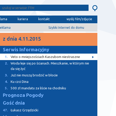
klama
kariera
kontakt
wyślij film/zdjęcie
eklama
Szybki Internet do domu
z dnia 4.11.2015
Serwis Informacyjny
1.
Veto o mniejszościach Kaszubom niestraszne
2.
Woda leje się po ścianach. Mieszkanie, w którym nie
da się żyć
3.
Już nie muszą brodzić w błocie
4.
Ku czci Dina
5.
500 zł mandatu za liście na chodniku
Prognoza Pogody
Gość dnia
47.
Łukasz Grzędzicki