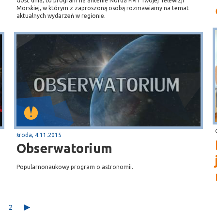
Gość dnia, to program na antenie Norda FM i Twojej Telewizji
Morskiej, w którym z zaproszoną osobą rozmawiamy na temat
aktualnych wydarzeń w regionie.
środa, 4.11.2015
Obserwatorium
Popularnonaukowy program o astronomii.
2