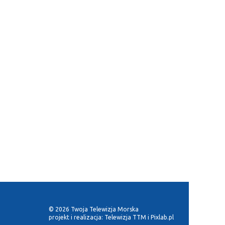
© 2026 Twoja Telewizja Morska
projekt i realizacja:
Telewizja TTM
i
Pixlab.pl