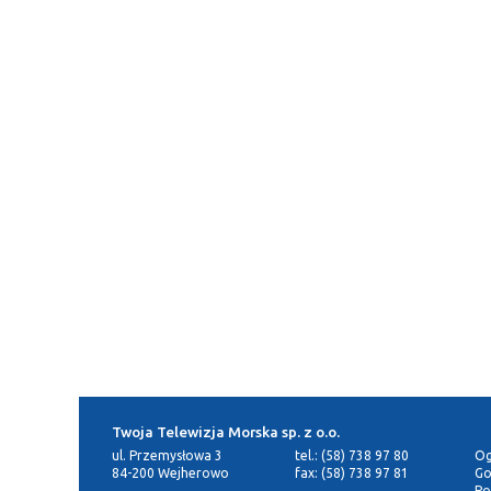
Twoja Telewizja Morska sp. z o.o.
ul. Przemysłowa 3
tel.: (58) 738 97 80
Og
84-200 Wejherowo
fax: (58) 738 97 81
Go
Po