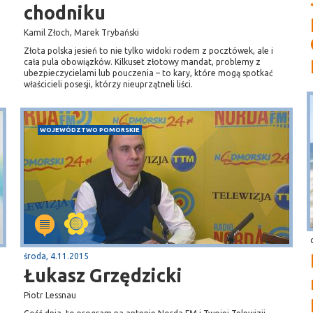
chodniku
Kamil Złoch, Marek Trybański
Złota polska jesień to nie tylko widoki rodem z pocztówek, ale i
cała pula obowiązków. Kilkuset złotowy mandat, problemy z
ubezpieczycielami lub pouczenia – to kary, które mogą spotkać
właścicieli posesji, którzy nieuprzątneli liści.
WOJEWÓDZTWO POMORSKIE
środa, 4.11.2015
Łukasz Grzędzicki
Piotr Lessnau