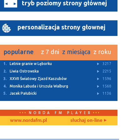
tryb poziomy strony głównej
personalizacja strony głownej
popularne
z 7 dni
z miesiąca
z roku
1.
Letnie granie w Lęborku
3217
2.
Liwia Ostrowska
2215
3.
XXVII Światowy Zjazd Kaszubów
1596
4.
Monika Labuda i Urszula Walburg
1560
5.
Jacek Pałubicki
1136