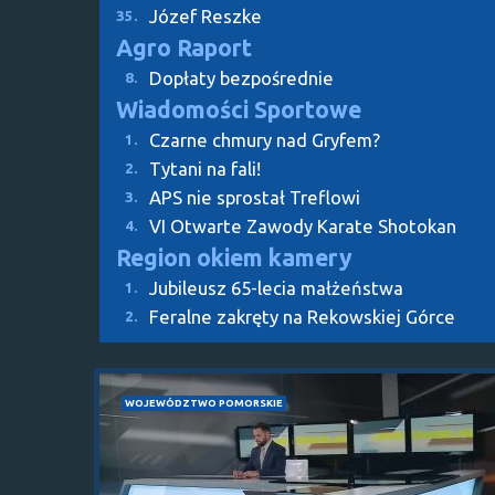
Józef Reszke
35.
Agro Raport
Dopłaty bezpośrednie
8.
Wiadomości Sportowe
Czarne chmury nad Gryfem?
1.
Tytani na fali!
2.
APS nie sprostał Treflowi
3.
VI Otwarte Zawody Karate Shotokan
4.
Region okiem kamery
Jubileusz 65-lecia małżeństwa
1.
Feralne zakręty na Rekowskiej Górce
2.
WOJEWÓDZTWO POMORSKIE