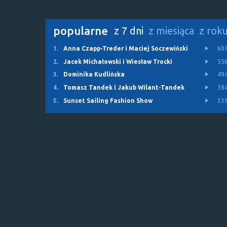
popularne
z 7 dni
z miesiąca
z rok
1.
Anna Czapp-Treder i Maciej Soczewiński
60
2.
Jacek Michałowski i Wiesław Trocki
55
3.
Dominika Kudlińska
49
4.
Tomasz Tandek i Jakub Wilant-Tandek
38
5.
Sunset Sailing Fashion Show
33