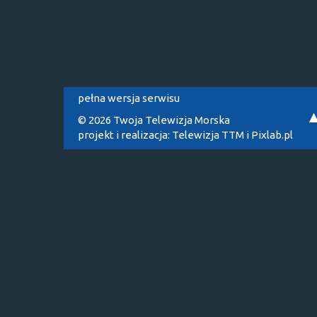
pełna wersja serwisu
© 2026 Twoja Telewizja Morska
projekt i realizacja:
Telewizja TTM
i
Pixlab.pl