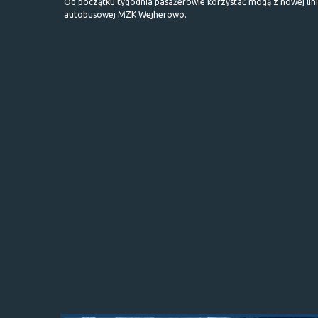
Od początku tygodnia pasażerowie korzystać mogą z nowej lini
autobusowej MZK Wejherowo.