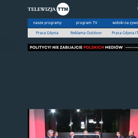
nasze programy
program TV
widoki na żyw
Praca Gdynia
Reklama Outdoor
Praca Gdynia I