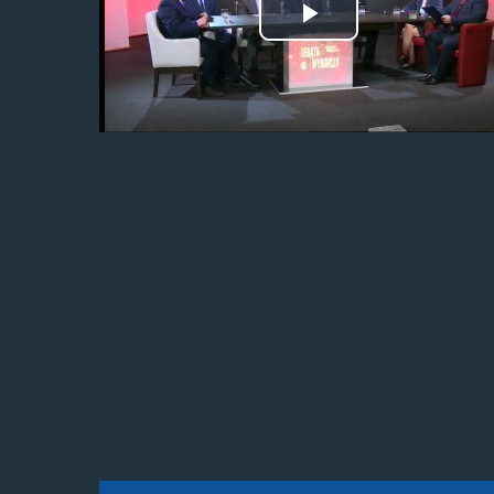
Odtwórz
wideo