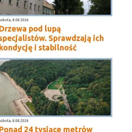
sobota, 8.08.2026
Drzewa pod lupą
specjalistów. Sprawdzają ich
kondycję i stabilność
sobota, 8.08.2026
Ponad 24 tysiące metrów