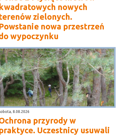
kwadratowych nowych
terenów zielonych.
Powstanie nowa przestrzeń
do wypoczynku
sobota, 8.08.2026
Ochrona przyrody w
praktyce. Uczestnicy usuwali