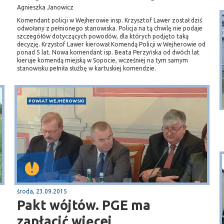
Agnieszka Janowicz
Komendant policji w Wejherowie insp. Krzysztof Lawer został dziś
odwołany z pełnionego stanowiska. Policja na tą chwilę nie podaje
szczegółów dotyczących powodów, dla których podjęto taką
decyzję. Krzystof Lawer kierował Komendą Policji w Wejherowie od
ponad 5 lat. Nowa komendant isp. Beata Perzyńska od dwóch lat
kieruje komendą miejską w Sopocie, wcześniej na tym samym
stanowisku pełniła służbę w kartuskiej komendzie.
Puck
Przystań, molo
POWIAT WEJHEROWSKI
środa, 23.09.2015
Pakt wójtów. PGE ma
zapłacić więcej