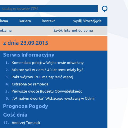
klama
kariera
kontakt
wyślij film/zdjęcie
eklama
Szybki Internet do domu
z dnia 23.09.2015
Serwis Informacyjny
1.
Komendant policji w Wejherowie odwołany
2.
Mln ton soli w ziemi? 40 lat temu miały być
3.
Pakt wójtów. PGE ma zapłacić więcej
4.
Odrębna po remoncie
5.
Pierwsze owoce Budżetu Obywatelskiego
6.
„W małym dworku” Witkacego wystawią w Gdyni
Prognoza Pogody
Gość dnia
17.
Andrzej Tomasik