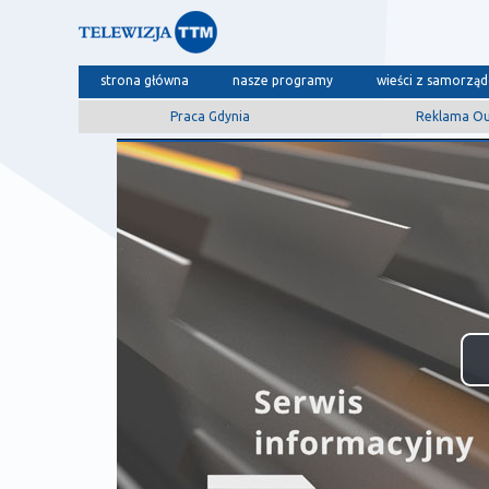
strona główna
nasze programy
wieści z samorzą
Praca Gdynia
Reklama O