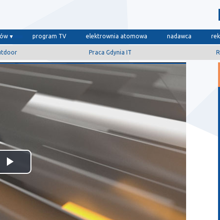
dów
program TV
elektrownia atomowa
nadawca
re
utdoor
Praca Gdynia IT
R
Odtwórz
wideo