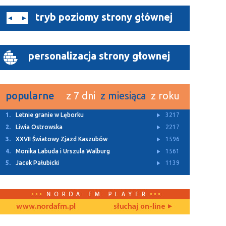
tryb poziomy strony głównej
personalizacja strony głownej
popularne
z 7 dni
z miesiąca
z roku
1.
Letnie granie w Lęborku
3217
2.
Liwia Ostrowska
2217
3.
XXVII Światowy Zjazd Kaszubów
1596
4.
Monika Labuda i Urszula Walburg
1561
5.
Jacek Pałubicki
1139