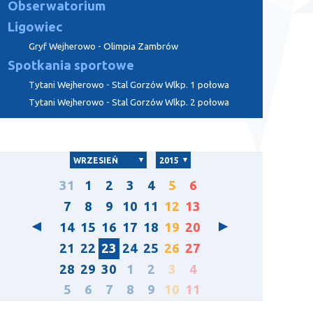
Obserwatorium
Ligowiec
Gryf Wejherowo - Olimpia Zambrów
Spotkania sportowe
Tytani Wejherowo - Stal Gorzów Wlkp. 1 połowa
Tytani Wejherowo - Stal Gorzów Wlkp. 2 połowa
WRZESIEŃ
2015
31
1
2
3
4
5
6
7
8
9
10
11
12
13
14
15
16
17
18
19
20
21
22
23
24
25
26
27
28
29
30
1
2
3
4
5
6
7
8
9
10
11