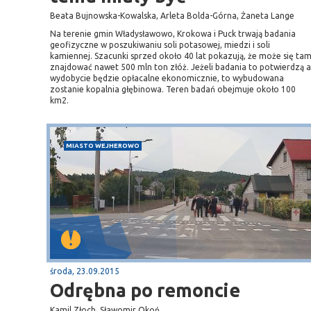
Beata Bujnowska-Kowalska, Arleta Bolda-Górna, Żaneta Lange
Na terenie gmin Władysławowo, Krokowa i Puck trwają badania
geofizyczne w poszukiwaniu soli potasowej, miedzi i soli
kamiennej. Szacunki sprzed około 40 lat pokazują, że może się ta
znajdować nawet 500 mln ton złóż. Jeżeli badania to potwierdzą a
wydobycie będzie opłacalne ekonomicznie, to wybudowana
zostanie kopalnia głębinowa. Teren badań obejmuje około 100
km2.
MIASTO WEJHEROWO
środa, 23.09.2015
Odrębna po remoncie
Kamil Złoch, Sławomir Okoń