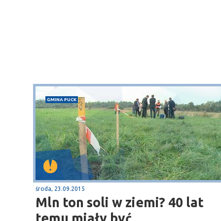
Sopot
gą krajową nr 6
plaża
GMINA PUCK
środa, 23.09.2015
Mln ton soli w ziemi? 40 lat
temu miały być