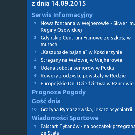
z dnia 14.09.2015
Serwis Informacyjny
Nowa fontanna w Wejherowie - Skwer im.
1.
Reginy Osowickiej
Gdyńskie Centrum Filmowe ze szkołą w
2.
murach
„Kaszubskie bajania” w Kościerzynie
3.
Stragany na Wałowej w Wejherowie
4.
Udana sobota seniorów w Pucku
5.
Rowery z odzysku powstały w Redzie
6.
Europejskie Dni Dziedzictwa w Rzucewie
7.
Prognoza Pogody
Gość dnia
Grażyna Rymaszewska, lekarz psychiatrii
10.
Wiadomości Sportowe
Falstart Tytanów - na początek przegran
1.
ze Stalą