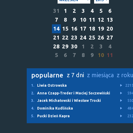
31
1
2
3
4
5
6
7
8
9
10
11
12
13
14
15
16
17
18
19
20
21
22
23
24
25
26
27
28
29
30
1
2
3
4
5
6
7
8
9
10
11
popularne
z 7 dni
z miesiąca
z rok
1.
Liwia Ostrowska
221
2.
Anna Czapp-Treder i Maciej Soczewiński
59
3.
Jacek Michałowski i Wiesław Trocki
55
4.
Dominika Kudlińska
48
5.
Pucki Dzień Kapra
23