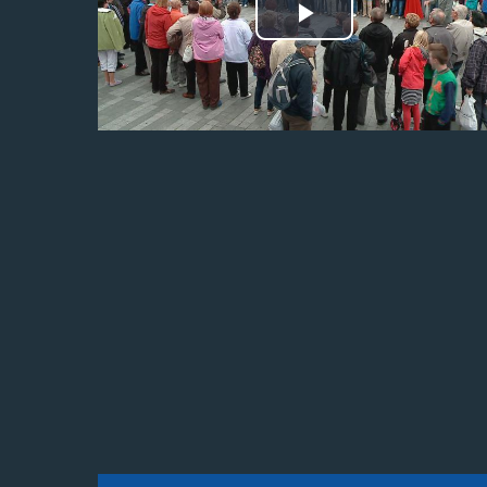
Odtwórz
wideo