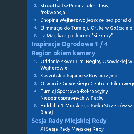
Streetball w Rumi z rekordową
2.
frekwencją!
Chopina Wejherowo jeszcze bez porażki
3.
Eliminacje do Turnieju Orlika w Gościcinie
4.
La Magika z pucharem "Siekiery"
5.
Inspiracje Ogrodowe
1 / 4
Region okiem kamery
Oddanie skweru im. Reginy Osowickiej w
1.
Wejherowie
Kaszubskie bajanie w Kościerzynie
2.
Otwarcie Gdyńskiego Centrum Filmoweg
3.
Turniej Sportowo-Rekreacyjny
4.
Niepełnosprawnych w Pucku
Hołd dla 1. Morskiego Pułku Strzelców w
5.
Białej
Sesja Rady Miejskiej Redy
XI Sesja Rady Miejskiej Redy