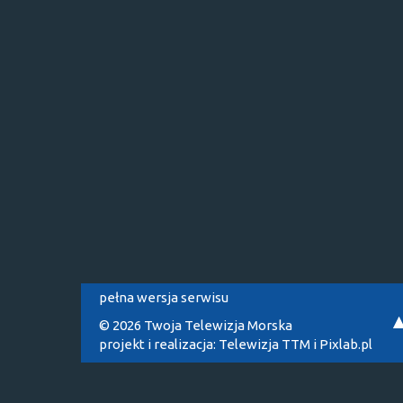
pełna wersja serwisu
© 2026 Twoja Telewizja Morska
projekt i realizacja:
Telewizja TTM
i
Pixlab.pl