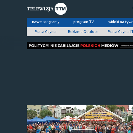
nasze programy
program TV
widoki na żyw
Praca Gdynia
Reklama Outdoor
Praca Gdynia I