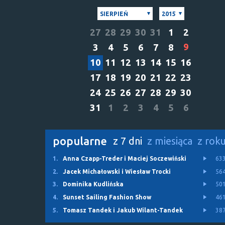
SIERPIEŃ
2015
27
28
29
30
31
1
2
9
3
4
5
6
7
8
10
11
12
13
14
15
16
17
18
19
20
21
22
23
24
25
26
27
28
29
30
31
1
2
3
4
5
6
popularne
z 7 dni
z miesiąca
z rok
1.
Anna Czapp-Treder i Maciej Soczewiński
63
2.
Jacek Michałowski i Wiesław Trocki
56
3.
Dominika Kudlińska
50
4.
Sunset Sailing Fashion Show
46
5.
Tomasz Tandek i Jakub Wilant-Tandek
38