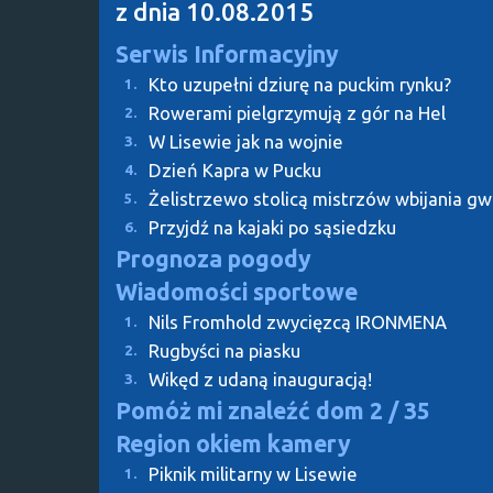
z dnia 10.08.2015
Serwis Informacyjny
Kto uzupełni dziurę na puckim rynku?
1.
Rowerami pielgrzymują z gór na Hel
2.
W Lisewie jak na wojnie
3.
Dzień Kapra w Pucku
4.
Żelistrzewo stolicą mistrzów wbijania g
5.
Przyjdź na kajaki po sąsiedzku
6.
Prognoza pogody
Wiadomości sportowe
Nils Fromhold zwycięzcą IRONMENA
1.
Rugbyści na piasku
2.
Wikęd z udaną inauguracją!
3.
Pomóż mi znaleźć dom
2 / 35
Region okiem kamery
Piknik militarny w Lisewie
1.