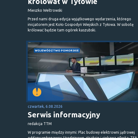
królował w Tyłowie
Mieszko Weltrowski
Przed nami druga edycja wyjątkowego wydarzenia, którego
inicjatorem jest Koło Gospodyń Wiejskich z Tyłowa. W sobotę
królować będzie tam ogórek kaszubski.
WOJEWÓDZTWO POMORSKIE
czwartek, 6.08.2026
Serwis informacyjny
redakcja TTM
W programie między innymi: Plac budowy elektrowni jądrowej
oddany wykonawcy; Urodzinowe atrakcje i ciekawa oferta; TSA 