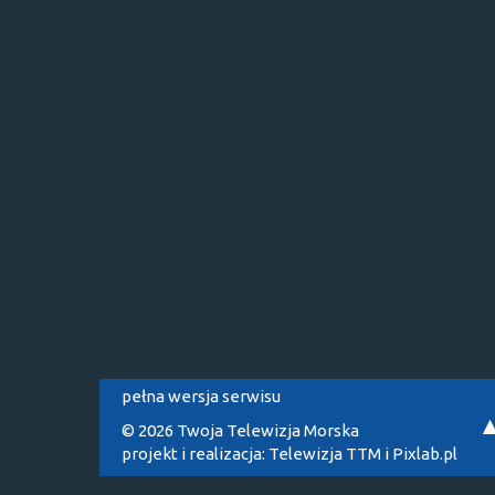
pełna wersja serwisu
© 2026 Twoja Telewizja Morska
projekt i realizacja:
Telewizja TTM
i
Pixlab.pl