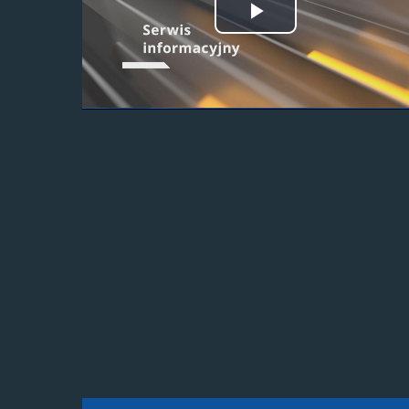
Odtwórz
wideo