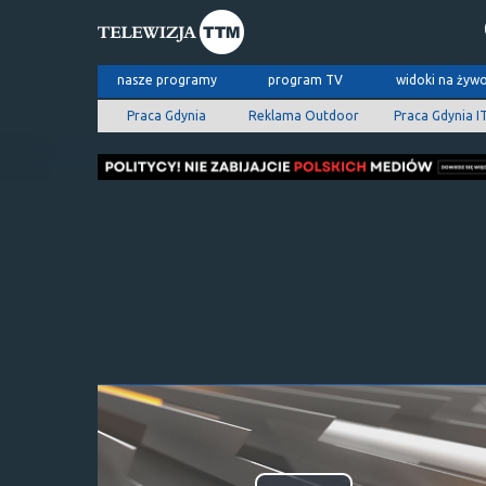
nasze programy
program TV
widoki na żyw
Praca Gdynia
Reklama Outdoor
Praca Gdynia I