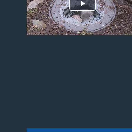
Odtwórz
wideo