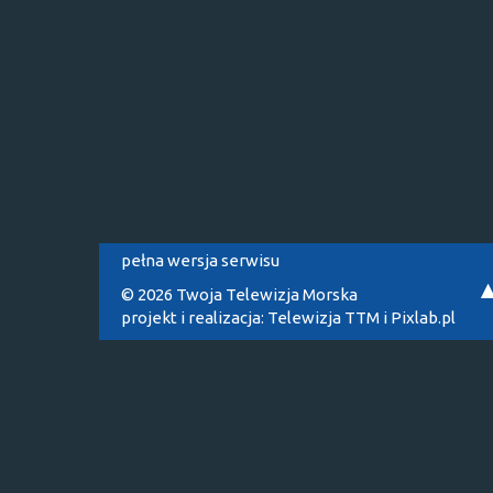
pełna wersja serwisu
© 2026 Twoja Telewizja Morska
projekt i realizacja:
Telewizja TTM
i
Pixlab.pl