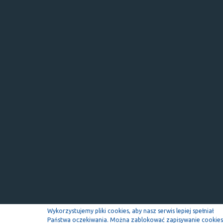
Wykorzystujemy pliki cookies, aby nasz serwis lepiej spełniał
Państwa oczekiwania. Można zablokować zapisywanie cookies