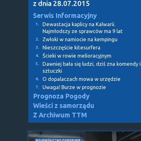
z dnia 28.07.2015
Serwis Informacyjny
Dewastacja kaplicy na Kalwarii.
1.
Najmłodszy ze sprawców ma 9 lat
Zwłoki w namiocie na kempingu
2.
Nieszczęście kitesurfera
3.
Ścieki w rowie melioracyjnym
4.
Dawniej bała się ludzi, dziś zna komendy i
5.
sztuczki
O dopalaczach mowa w urzędzie
6.
Uwaga! Burze w prognozie
7.
Prognoza Pogody
Wieści z samorządu
Z Archiwum TTM
WOJEWÓDZTWO POMORSKIE