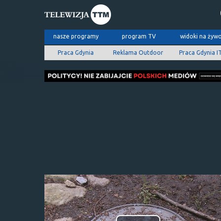
nasze programy
program TV
widoki na żyw
Praca Gdynia
Reklama Outdoor
Praca Gdynia I