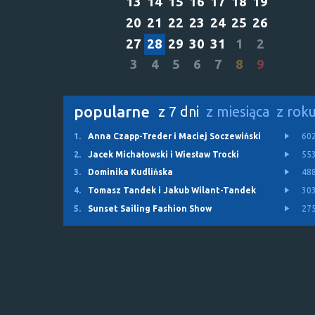
13
14
15
16
17
18
19
20
21
22
23
24
25
26
27
28
29
30
31
1
2
3
4
5
6
7
8
9
popularne
z 7 dni
z miesiąca
z rok
1.
Anna Czapp-Treder i Maciej Soczewiński
60
2.
Jacek Michałowski i Wiesław Trocki
55
3.
Dominika Kudlińska
48
4.
Tomasz Tandek i Jakub Wilant-Tandek
30
5.
Sunset Sailing Fashion Show
27