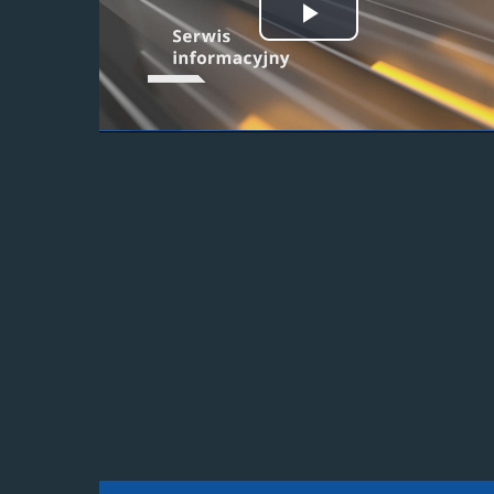
Odtwórz
wideo