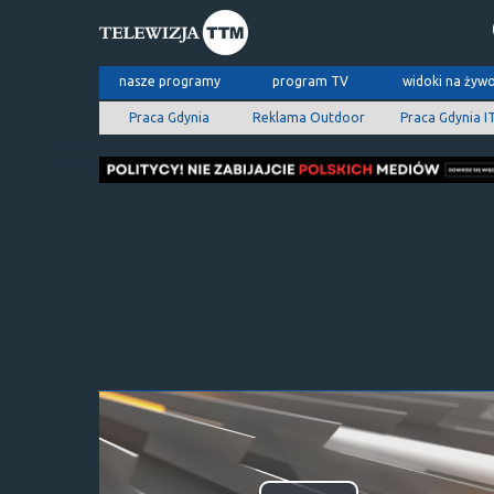
nasze programy
program TV
widoki na żyw
Praca Gdynia
Reklama Outdoor
Praca Gdynia I