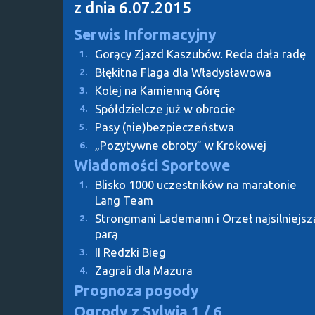
z dnia 6.07.2015
Serwis Informacyjny
Gorący Zjazd Kaszubów. Reda dała radę
1.
Błękitna Flaga dla Władysławowa
2.
Kolej na Kamienną Górę
3.
Spółdzielcze już w obrocie
4.
Pasy (nie)bezpieczeństwa
5.
„Pozytywne obroty” w Krokowej
6.
Wiadomości Sportowe
Blisko 1000 uczestników na maratonie
1.
Lang Team
Strongmani Lademann i Orzeł najsilniejsz
2.
parą
II Redzki Bieg
3.
Zagrali dla Mazura
4.
Prognoza pogody
Ogrody z Sylwią
1 / 6