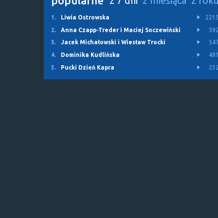
popularne
z 7 dni
z miesiąca
z rok
1.
Liwia Ostrowska
221
2.
Anna Czapp-Treder i Maciej Soczewiński
59
3.
Jacek Michałowski i Wiesław Trocki
54
4.
Dominika Kudlińska
48
5.
Pucki Dzień Kapra
23