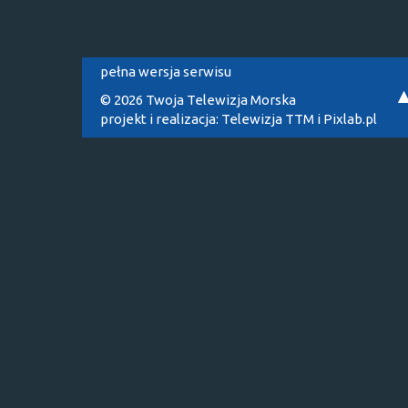
pełna wersja serwisu
© 2026 Twoja Telewizja Morska
projekt i realizacja:
Telewizja TTM
i
Pixlab.pl