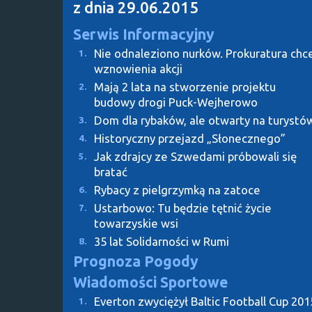
z dnia 29.06.2015
Serwis Informacyjny
Nie odnaleziono nurków. Prokuratura chc
1.
wznowienia akcji
Mają 2 lata na stworzenie projektu
2.
budowy drogi Puck-Wejherowo
Dom dla rybaków, ale otwarty na turystó
3.
Historyczny przejazd „Słonecznego”
4.
Jak zdrajcy ze Szwedami próbowali się
5.
bratać
Rybacy z pielgrzymką na zatoce
6.
Ustarbowo: Tu będzie tętnić życie
7.
towarzyskie wsi
35 lat Solidarności w Rumi
8.
Prognoza Pogody
Wiadomości Sportowe
Everton zwyciężył Baltic Football Cup 201
1.