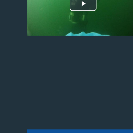
Odtwórz
wideo