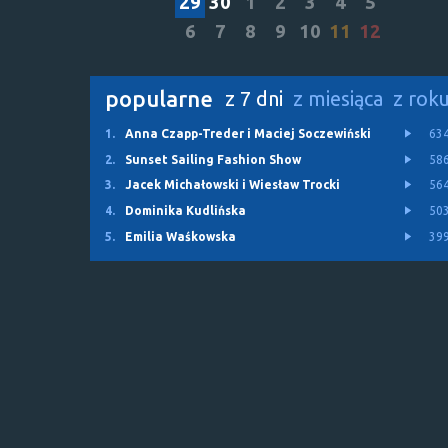
29
30
1
2
3
4
5
6
7
8
9
10
11
12
popularne
z 7 dni
z miesiąca
z rok
1.
Anna Czapp-Treder i Maciej Soczewiński
63
2.
Sunset Sailing Fashion Show
58
3.
Jacek Michałowski i Wiesław Trocki
56
4.
Dominika Kudlińska
50
5.
Emilia Waśkowska
39