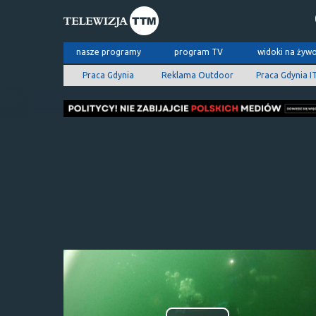
nasze programy
program TV
widoki na żyw
Praca Gdynia
Reklama Outdoor
Praca Gdynia I