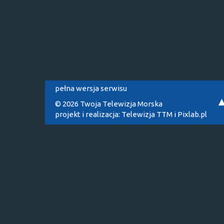
pełna wersja serwisu
© 2026 Twoja Telewizja Morska
projekt i realizacja:
Telewizja TTM
i
Pixlab.pl