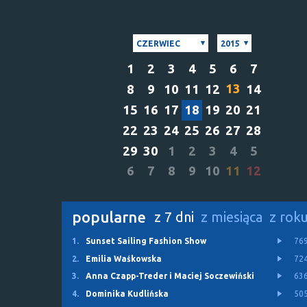
CZERWIEC
2015
1
2
3
4
5
6
7
13
8
9
10
11
12
14
15
16
17
18
19
20
21
22
23
24
25
26
27
28
29
30
1
2
3
4
5
6
7
8
9
10
11
12
popularne
z 7 dni
z miesiąca
z rok
1.
Sunset Sailing Fashion Show
76
2.
Emilia Waśkowska
72
3.
Anna Czapp-Treder i Maciej Soczewiński
63
4.
Dominika Kudlińska
50