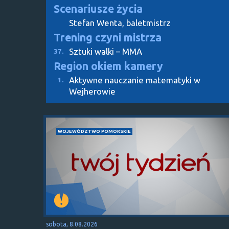
Scenariusze życia
Stefan Wenta, baletmistrz
Trening czyni mistrza
Sztuki walki – MMA
37.
Region okiem kamery
Aktywne nauczanie matematyki w
1.
Wejherowie
WOJEWÓDZTWO POMORSKIE
sobota, 8.08.2026