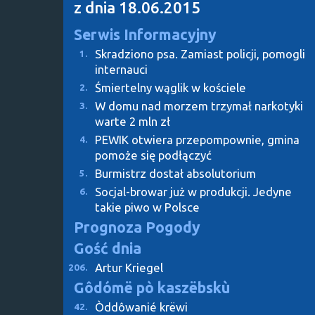
z dnia 18.06.2015
Serwis Informacyjny
Skradziono psa. Zamiast policji, pomogli
1.
internauci
Śmiertelny wąglik w kościele
2.
W domu nad morzem trzymał narkotyki
3.
warte 2 mln zł
PEWIK otwiera przepompownie, gmina
4.
pomoże się podłączyć
Burmistrz dostał absolutorium
5.
Socjal-browar już w produkcji. Jedyne
6.
takie piwo w Polsce
Prognoza Pogody
Gość dnia
Artur Kriegel
206.
Gôdómë pò kaszëbskù
Òddôwanié krëwi
42.