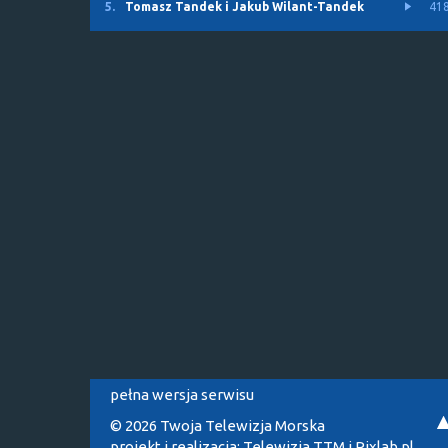
5.
Tomasz Tandek i Jakub Wilant-Tandek
41
pełna wersja serwisu
© 2026 Twoja Telewizja Morska
projekt i realizacja:
Telewizja TTM
i
Pixlab.pl