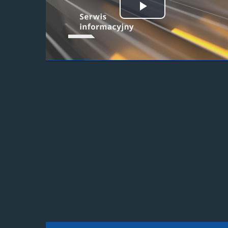
Odtwórz
wideo