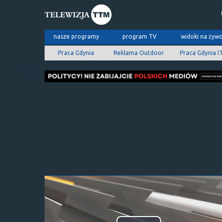
nasze programy
program TV
widoki na żyw
Praca Gdynia
Reklama Outdoor
Praca Gdynia I