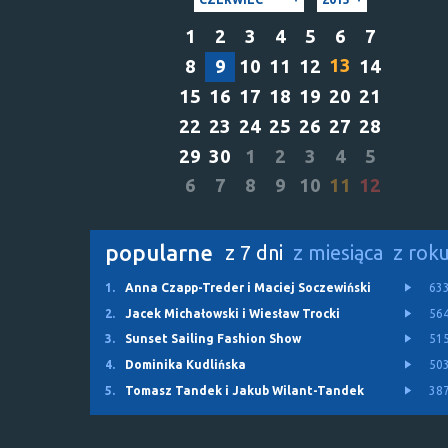
1
2
3
4
5
6
7
13
8
9
10
11
12
14
15
16
17
18
19
20
21
22
23
24
25
26
27
28
29
30
1
2
3
4
5
6
7
8
9
10
11
12
popularne
z 7 dni
z miesiąca
z rok
1.
Anna Czapp-Treder i Maciej Soczewiński
63
2.
Jacek Michałowski i Wiesław Trocki
56
3.
Sunset Sailing Fashion Show
51
4.
Dominika Kudlińska
50
5.
Tomasz Tandek i Jakub Wilant-Tandek
38