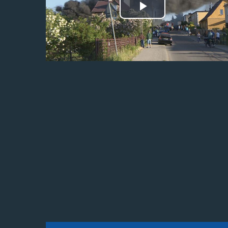
Odtwórz
wideo