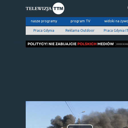
nasze programy
program TV
widoki na żyw
Praca Gdynia
Reklama Outdoor
Praca Gdynia I