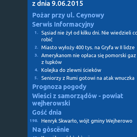
z dnia 9.06.2015
Pożar przy ul. Ceynowy
Serwis Informacyjny
Sąsiad nie żył od kilku dni. Nie wiedzieli c
1.
robić
Miasto wyłoży 400 tys. na Gryfa w II lidze
2.
Amerykanom nie opłaca się pomorski gaz
3.
z łupków
Kolejka do zlewni ścieków
4.
Seniorzy z Rumi gotowi na atak wnuczka
5.
Prognoza pogody
Wieści z samorządów - powiat
wejherowski
Gość dnia
Henryk Skwarło, wójt gminy Wejherowo
198.
Na gòscënie