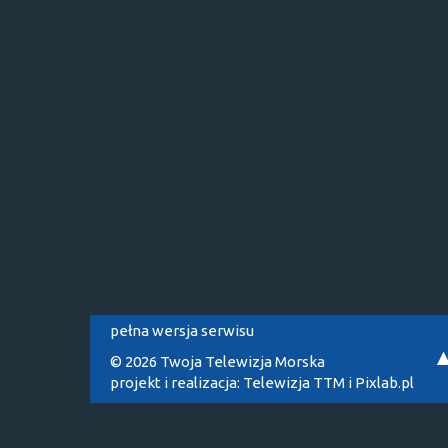
pełna wersja serwisu
© 2026 Twoja Telewizja Morska
projekt i realizacja:
Telewizja TTM
i
Pixlab.pl