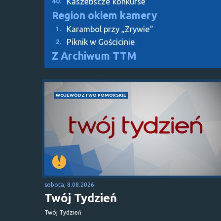
Kaszëbsczé kònkùrsë
40.
Region okiem kamery
Karambol przy „Zrywie”
1.
Piknik w Gościcinie
2.
Z Archiwum TTM
WOJEWÓDZTWO POMORSKIE
sobota, 8.08.2026
Twój Tydzień
Twój Tydzień