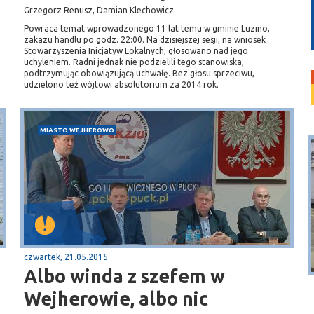
Grzegorz Renusz, Damian Klechowicz
Powraca temat wprowadzonego 11 lat temu w gminie Luzino,
zakazu handlu po godz. 22:00. Na dzisiejszej sesji, na wniosek
Stowarzyszenia Inicjatyw Lokalnych, głosowano nad jego
uchyleniem. Radni jednak nie podzielili tego stanowiska,
podtrzymując obowiązującą uchwałę. Bez głosu sprzeciwu,
udzielono też wójtowi absolutorium za 2014 rok.
MIASTO WEJHEROWO
Puck
czwartek, 21.05.2015
Przystań, molo
Albo winda z szefem w
Wejherowie, albo nic