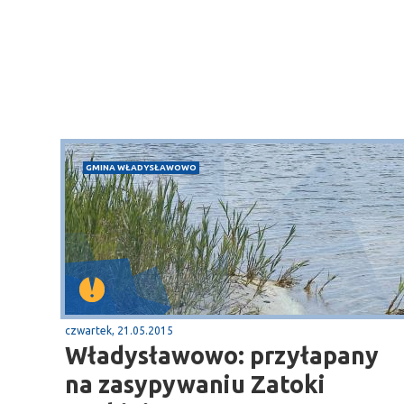
GMINA WŁADYSŁAWOWO
Sopot
czwartek, 21.05.2015
gą krajową nr 6
plaża
Władysławowo: przyłapany
na zasypywaniu Zatoki