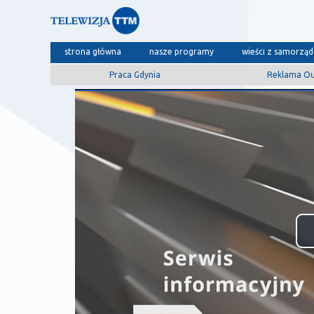
strona główna
nasze programy
wieści z samorzą
Praca Gdynia
Reklama O