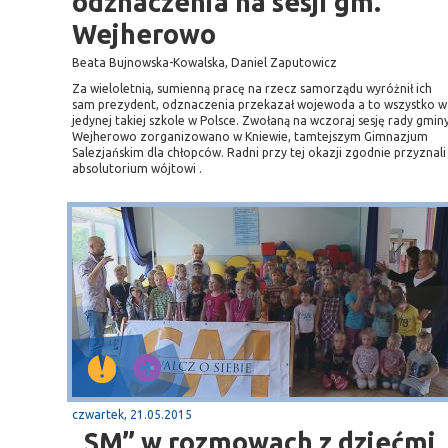
odznaczenia na sesji gm.
Wejherowo
Beata Bujnowska-Kowalska, Daniel Zaputowicz
Za wieloletnią, sumienną pracę na rzecz samorządu wyróżnił ich
sam prezydent, odznaczenia przekazał wojewoda a to wszystko w
jedynej takiej szkole w Polsce. Zwołaną na wczoraj sesję rady gmin
Wejherowo zorganizowano w Kniewie, tamtejszym Gimnazjum
Salezjańskim dla chłopców. Radni przy tej okazji zgodnie przyznali
absolutorium wójtowi .
czwartek, 21.05.2015
„SM” w rozmowach z dziećmi