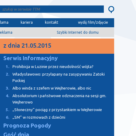
klama
kariera
kontakt
wyślij film/zdjęcie
eklama
Szybki Internet do domu
z dnia 21.05.2015
Serwis Informacyjny
1.
Prohibicja w Luzinie przez nieudolność wójta?
2.
Władysławowo: przyłapany na zasypywaniu Zatoki
Puckiej
3.
Albo winda z szefem w Wejherowie, albo nic
4.
Absolutorium i państwowe odznaczenia na sesji gm.
Wejherowo
5.
„Słoneczny” pociąg z przystankiem w Wejherowie
6.
„SM” w rozmowach z dziećmi
Prognoza Pogody
Gość dnia