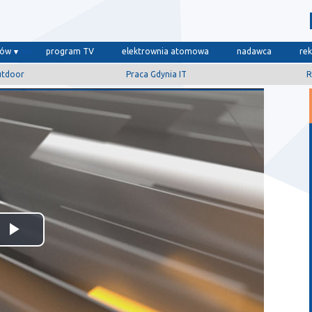
dów
program TV
elektrownia atomowa
nadawca
re
utdoor
Praca Gdynia IT
R
Odtwórz
wideo