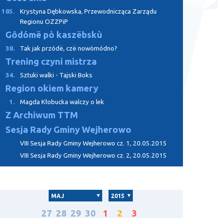
185.
Krystyna Dębkowska, Przewodnicząca Zarządu
Regionu OZZPiP
Gôdómë pò kaszëbskù
38.
Tak jak przódë, czë nowòmódno?
Trening czyni mistrza
34.
Sztuki walki - Tajski Boks
Region okiem kamery
1.
Magda Kłobucka walczy o lek
Z Archiwum TTM
Sesja Rady Gminy Wejherowo
VIII Sesja Rady Gminy Wejherowo cz. 1, 20.05.2015
VIII Sesja Rady Gminy Wejherowo cz. 2, 20.05.2015
MAJ
2015
27
28
29
30
1
2
3