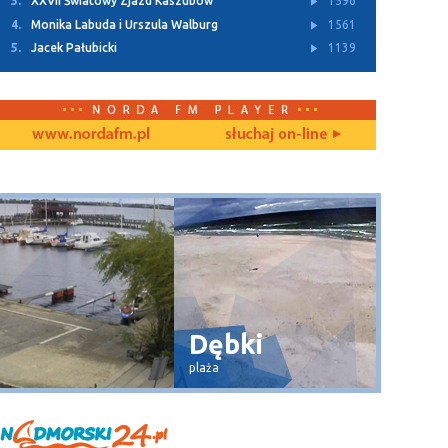
3.
XXVII Światowy Zjazd Kaszubów
1596
4.
Monika Labuda i Urszula Walburg
1561
5.
Jacek Pałubicki
1139
Dębki
Wła
plaża
widok na 