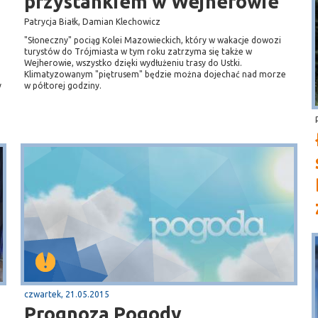
przystankiem w Wejherowie
Patrycja Białk, Damian Klechowicz
"Słoneczny" pociąg Kolei Mazowieckich, który w wakacje dowozi
turystów do Trójmiasta w tym roku zatrzyma się także w
Wejherowie, wszystko dzięki wydłużeniu trasy do Ustki.
Klimatyzowanym "piętrusem" będzie można dojechać nad morze
y
w półtorej godziny.
czwartek, 21.05.2015
Prognoza Pogody