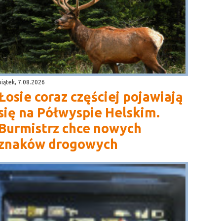
piątek, 7.08.2026
Łosie coraz częściej pojawiają
się na Półwyspie Helskim.
Burmistrz chce nowych
znaków drogowych