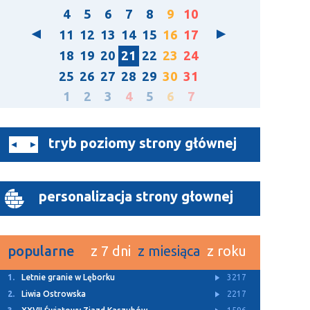
4
5
6
7
8
9
10
11
12
13
14
15
16
17
18
19
20
21
22
23
24
25
26
27
28
29
30
31
1
2
3
4
5
6
7
tryb poziomy strony głównej
personalizacja strony głownej
popularne
z 7 dni
z miesiąca
z roku
1.
Letnie granie w Lęborku
3217
2.
Liwia Ostrowska
2217