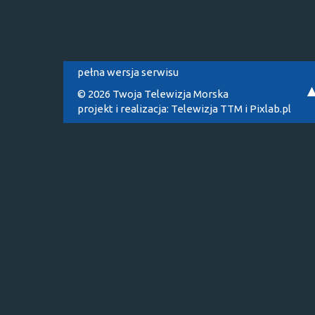
pełna wersja serwisu
© 2026 Twoja Telewizja Morska
projekt i realizacja:
Telewizja TTM
i
Pixlab.pl