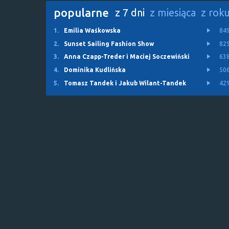
popularne
z 7 dni
z miesiąca
z rok
1.
Emilia Waśkowska
84
2.
Sunset Sailing Fashion Show
82
3.
Anna Czapp-Treder i Maciej Soczewiński
63
4.
Dominika Kudlińska
50
5.
Tomasz Tandek i Jakub Wilant-Tandek
42