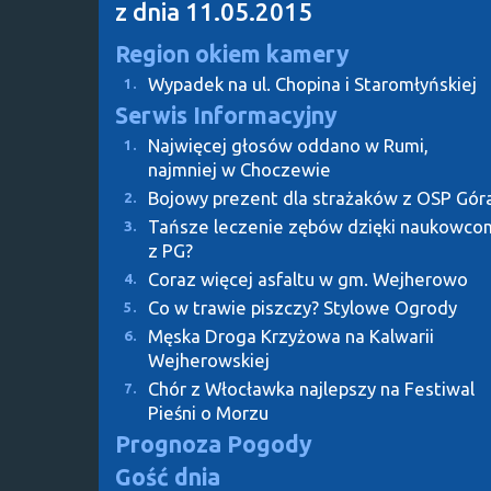
z dnia 11.05.2015
Region okiem kamery
Wypadek na ul. Chopina i Staromłyńskiej
1.
Serwis Informacyjny
Najwięcej głosów oddano w Rumi,
1.
najmniej w Choczewie
Bojowy prezent dla strażaków z OSP Gór
2.
Tańsze leczenie zębów dzięki naukowco
3.
z PG?
Coraz więcej asfaltu w gm. Wejherowo
4.
Co w trawie piszczy? Stylowe Ogrody
5.
Męska Droga Krzyżowa na Kalwarii
6.
Wejherowskiej
Chór z Włocławka najlepszy na Festiwal
7.
Pieśni o Morzu
Prognoza Pogody
Gość dnia