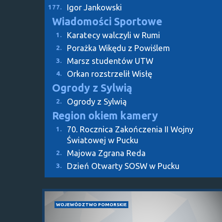
Igor Jankowski
177.
Wiadomości Sportowe
Karatecy walczyli w Rumi
1.
Porażka Wikędu z Powiślem
2.
Marsz studentów UTW
3.
Orkan rozstrzelił Wisłę
4.
Ogrody z Sylwią
Ogrody z Sylwią
2.
Region okiem kamery
70. Rocznica Zakończenia II Wojny
1.
Światowej w Pucku
Majowa Zgrana Reda
2.
Dzień Otwarty SOSW w Pucku
3.
WOJEWÓDZTWO POMORSKIE