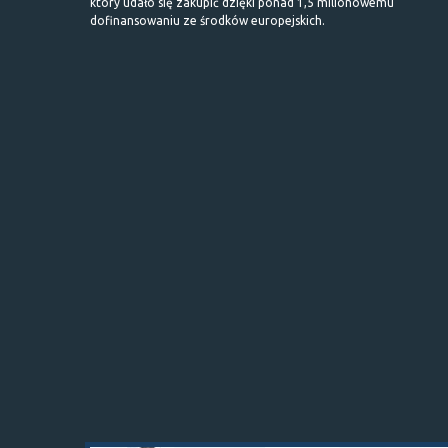
który udało się zakupić dzięki ponad 1,5 milionowemu
dofinansowaniu ze środków europejskich.