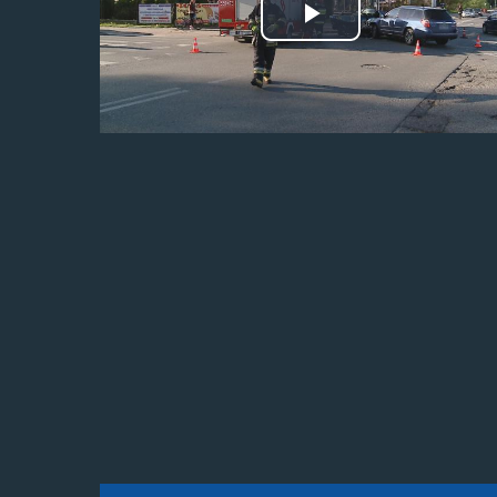
Odtwórz
wideo