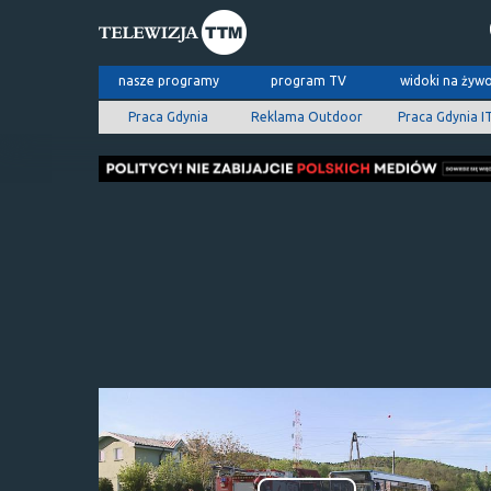
nasze programy
program TV
widoki na żyw
Praca Gdynia
Reklama Outdoor
Praca Gdynia I