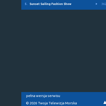
5.
Sunset Sailing Fashion Show
36
pełna wersja serwisu
© 2026 Twoja Telewizja Morska