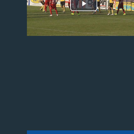
Odtwórz
wideo