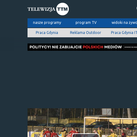
nasze programy
program TV
widoki na żyw
Praca Gdynia
Reklama Outdoor
Praca Gdynia I