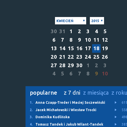
KWIECIEŃ
2015
30
31
1
2
3
4
5
6
7
8
9
10
11
12
13
14
15
16
17
18
19
20
21
22
23
24
25
26
27
28
29
30
1
2
3
4
5
6
7
8
9
10
popularne
z 7 dni
z miesiąca
z rok
1.
Anna Czapp-Treder i Maciej Soczewiński
61
2.
Jacek Michałowski i Wiesław Trocki
55
3.
Dominika Kudlińska
49
4.
Tomasz Tandek i Jakub Wilant-Tandek
38