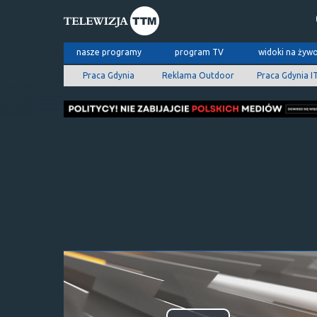
nasze programy
program TV
widoki na żyw
Praca Gdynia
Reklama Outdoor
Praca Gdynia I