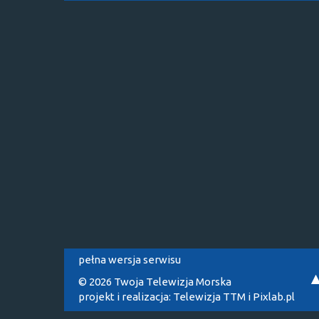
pełna wersja serwisu
© 2026 Twoja Telewizja Morska
projekt i realizacja:
Telewizja TTM
i
Pixlab.pl