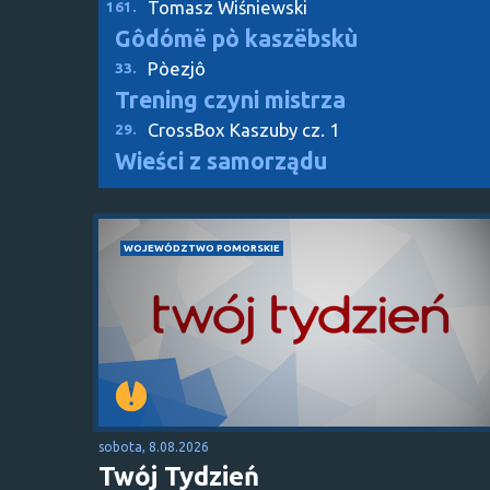
Tomasz Wiśniewski
161.
Gôdómë pò kaszëbskù
Pòezjô
33.
Trening czyni mistrza
CrossBox Kaszuby cz. 1
29.
Wieści z samorządu
WOJEWÓDZTWO POMORSKIE
sobota, 8.08.2026
Twój Tydzień