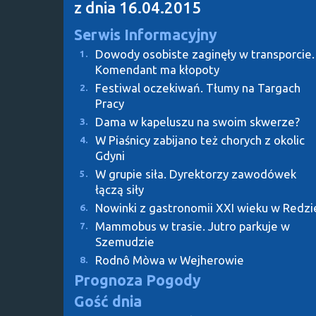
z dnia 16.04.2015
Serwis Informacyjny
Dowody osobiste zaginęły w transporcie.
1.
Komendant ma kłopoty
Festiwal oczekiwań. Tłumy na Targach
2.
Pracy
Dama w kapeluszu na swoim skwerze?
3.
W Piaśnicy zabijano też chorych z okolic
4.
Gdyni
W grupie siła. Dyrektorzy zawodówek
5.
łączą siły
Nowinki z gastronomii XXI wieku w Redzi
6.
Mammobus w trasie. Jutro parkuje w
7.
Szemudzie
Rodnô Mòwa w Wejherowie
8.
Prognoza Pogody
Gość dnia