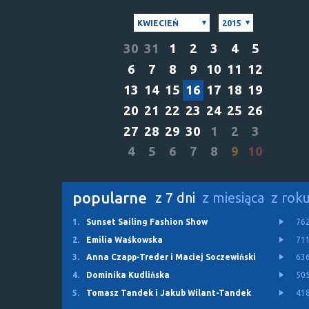
KWIECIEŃ
2015
30
31
1
2
3
4
5
6
7
8
9
10
11
12
13
14
15
16
17
18
19
20
21
22
23
24
25
26
27
28
29
30
1
2
3
4
5
6
7
8
9
10
popularne
z 7 dni
z miesiąca
z rok
1.
Sunset Sailing Fashion Show
76
2.
Emilia Waśkowska
71
3.
Anna Czapp-Treder i Maciej Soczewiński
63
4.
Dominika Kudlińska
50
5.
Tomasz Tandek i Jakub Wilant-Tandek
41