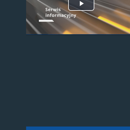
Odtwórz
wideo