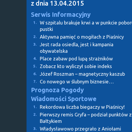
z dnia 13.04.2015
Serwis Informacyjny
W szpitalu brakuje krwi a w punkcie pobor
1.
pustki
Aktywna pamięć o mogiłach z Piaśnicy
2.
Jest rada osiedla, jest i kampania
3.
obywatelska
Place zabaw pod lupą strażników
4.
Zobacz kto wyliczył sobie indeks
5.
Józef Roszman – magnetyczny kaszub
6.
Co nowego w ślubnym biznesie…
7.
Prognoza Pogody
Wiadomości Sportowe
Rekordowa liczba biegaczy w Piaśnicy!
1.
Pierwszy remis Gryfa – podział punktów z
2.
Bałtykiem
Władysławowo przegrało z Aniołami
3.