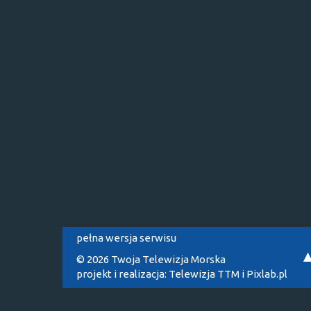
pełna wersja serwisu
© 2026 Twoja Telewizja Morska
projekt i realizacja:
Telewizja TTM
i
Pixlab.pl