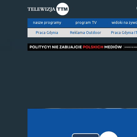
nasze programy
program TV
widoki na żyw
Praca Gdynia
Reklama Outdoor
Praca Gdynia I