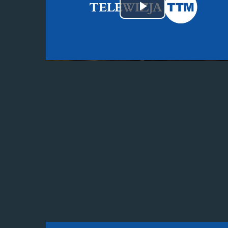
Odtwórz
wideo