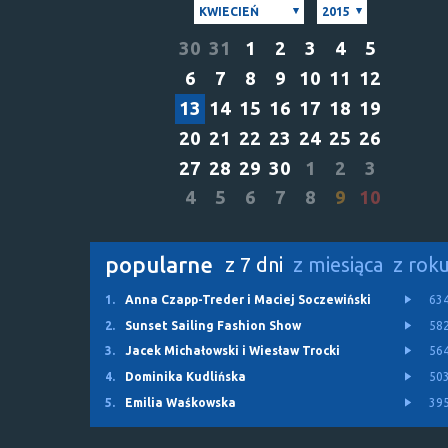
KWIECIEŃ
2015
30
31
1
2
3
4
5
6
7
8
9
10
11
12
13
14
15
16
17
18
19
20
21
22
23
24
25
26
27
28
29
30
1
2
3
4
5
6
7
8
9
10
popularne
z 7 dni
z miesiąca
z rok
1.
Anna Czapp-Treder i Maciej Soczewiński
63
2.
Sunset Sailing Fashion Show
58
3.
Jacek Michałowski i Wiesław Trocki
56
4.
Dominika Kudlińska
50
5.
Emilia Waśkowska
39