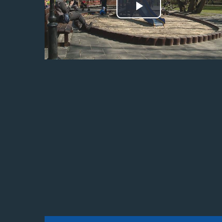
Odtwórz
wideo