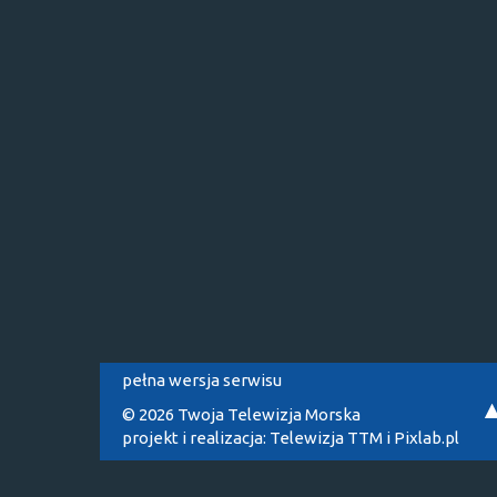
pełna wersja serwisu
© 2026 Twoja Telewizja Morska
projekt i realizacja:
Telewizja TTM
i
Pixlab.pl