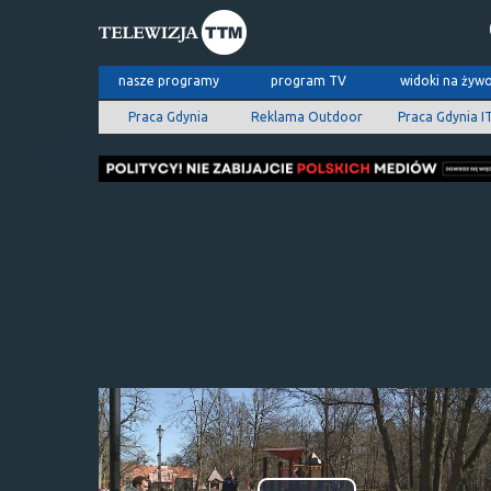
nasze programy
program TV
widoki na żyw
Praca Gdynia
Reklama Outdoor
Praca Gdynia I