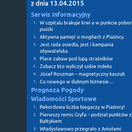
z dnia 13.04.2015
Serwis Informacyjny
W szpitalu brakuje krwi a w punkcie pobor
1.
pustki
Aktywna pamięć o mogiłach z Piaśnicy
2.
Jest rada osiedla, jest i kampania
3.
obywatelska
Place zabaw pod lupą strażników
4.
Zobacz kto wyliczył sobie indeks
5.
Józef Roszman – magnetyczny kaszub
6.
Co nowego w ślubnym biznesie…
7.
Prognoza Pogody
Wiadomości Sportowe
Rekordowa liczba biegaczy w Piaśnicy!
1.
Pierwszy remis Gryfa – podział punktów z
2.
Bałtykiem
Władysławowo przegrało z Aniołami
3.