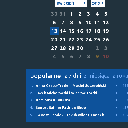
KWIECIEŃ
2015
30
31
1
2
3
4
5
6
7
8
9
10
11
12
13
14
15
16
17
18
19
20
21
22
23
24
25
26
27
28
29
30
1
2
3
4
5
6
7
8
9
10
popularne
z 7 dni
z miesiąca
z rok
1.
Anna Czapp-Treder i Maciej Soczewiński
63
2.
Jacek Michałowski i Wiesław Trocki
56
3.
Dominika Kudlińska
50
4.
Sunset Sailing Fashion Show
49
5.
Tomasz Tandek i Jakub Wilant-Tandek
38