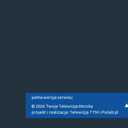
pełna wersja serwisu
© 2026 Twoja Telewizja Morska
projekt i realizacja:
Telewizja TTM
i
Pixlab.pl