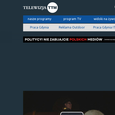
nasze programy
program TV
widoki na żyw
Praca Gdynia
Reklama Outdoor
Praca Gdynia I