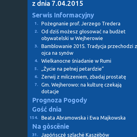
z dnia 7.04.2015
Serwis Informacyjny
Pożegnanie prof. Jerzego Tredera
1.
Od dziś możesz głosować na budżet
2.
obywatelski w Wejherowie
Bamblowanie 2015. Tradycja przechodzi 
3.
ojca na synów
Wielkanocne śniadanie w Rumi
4.
„Życie na pełnej petardzie”
5.
Zerwij z milczeniem, zbadaj prostatę
6.
Gm. Wejherowo: na kulturę czekają
7.
dotacje
Prognoza Pogody
Gość dnia
Beata Abramowska i Ewa Majkowska
154.
Na gòscënie
Japóńsczé szlachë Kaszëbów
31.