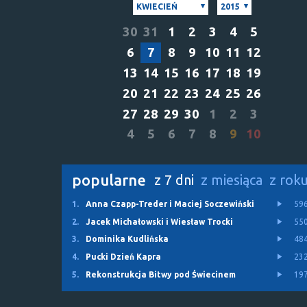
KWIECIEŃ
2015
30
31
1
2
3
4
5
6
7
8
9
10
11
12
13
14
15
16
17
18
19
20
21
22
23
24
25
26
27
28
29
30
1
2
3
4
5
6
7
8
9
10
popularne
z 7 dni
z miesiąca
z rok
1.
Anna Czapp-Treder i Maciej Soczewiński
59
2.
Jacek Michałowski i Wiesław Trocki
55
3.
Dominika Kudlińska
48
4.
Pucki Dzień Kapra
23
5.
Rekonstrukcja Bitwy pod Świecinem
19