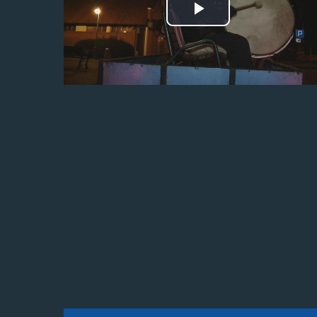
Odtwórz
wideo