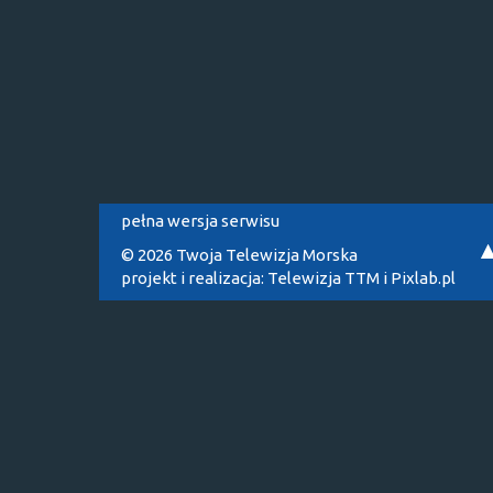
pełna wersja serwisu
© 2026 Twoja Telewizja Morska
projekt i realizacja:
Telewizja TTM
i
Pixlab.pl