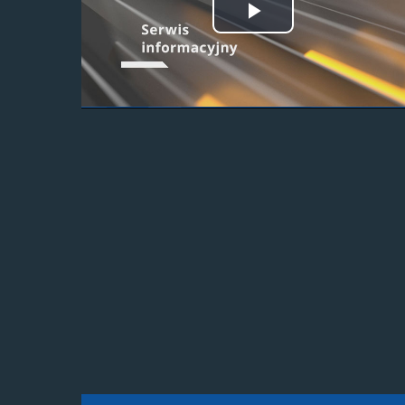
Odtwórz
wideo