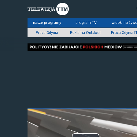
nasze programy
program TV
widoki na żyw
Praca Gdynia
Reklama Outdoor
Praca Gdynia I