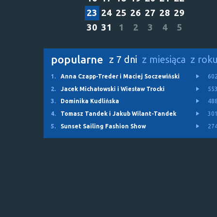
23
24
25
26
27
28
29
30
31
1
2
3
4
5
popularne
z 7 dni
z miesiąca
z rok
1.
Anna Czapp-Treder i Maciej Soczewiński
60
2.
Jacek Michałowski i Wiesław Trocki
55
3.
Dominika Kudlińska
48
4.
Tomasz Tandek i Jakub Wilant-Tandek
30
5.
Sunset Sailing Fashion Show
27