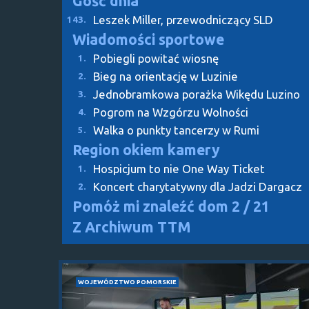
Gość dnia
Leszek Miller, przewodniczący SLD
143.
Wiadomości sportowe
Pobiegli powitać wiosnę
1.
Bieg na orientację w Luzinie
2.
Jednobramkowa porażka Wikędu Luzino
3.
Pogrom na Wzgórzu Wolności
4.
Walka o punkty tancerzy w Rumi
5.
Region okiem kamery
Hospicjum to nie One Way Ticket
1.
Koncert charytatywny dla Jadzi Dargacz
2.
Pomóż mi znaleźć dom
2 / 21
Z Archiwum TTM
WOJEWÓDZTWO POMORSKIE