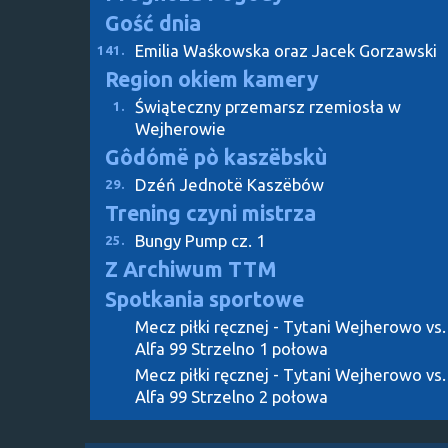
Gość dnia
Emilia Waśkowska oraz Jacek Gorzawski
141.
Region okiem kamery
Świąteczny przemarsz rzemiosła w
1.
Wejherowie
Gôdómë pò kaszëbskù
Dzéń Jednotë Kaszëbów
29.
Trening czyni mistrza
Bungy Pump cz. 1
25.
Z Archiwum TTM
Spotkania sportowe
Mecz piłki ręcznej - Tytani Wejherowo vs.
Alfa 99 Strzelno 1 połowa
Mecz piłki ręcznej - Tytani Wejherowo vs.
Alfa 99 Strzelno 2 połowa