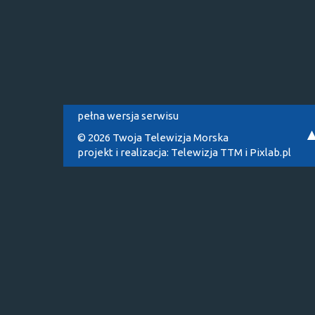
pełna wersja serwisu
© 2026 Twoja Telewizja Morska
projekt i realizacja:
Telewizja TTM
i
Pixlab.pl