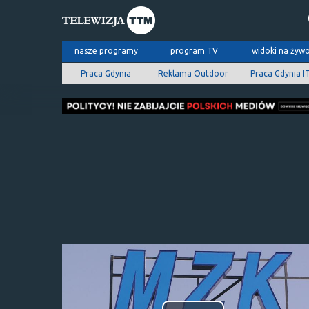
nasze programy
program TV
widoki na żyw
Praca Gdynia
Reklama Outdoor
Praca Gdynia I