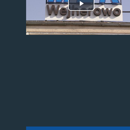
Odtwórz
wideo