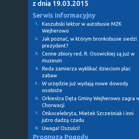
z dnia 19.03.2015
Serwis Informacyjny
Kaszubski lektor w autobusie MZK
1.
Wejherowo
Jak poznać, w którym bronkobusie siedzi
2.
prezydent?
Cenne zbiory red. R. Osowickiej są już w
3.
muzeum
Reda zamierza wyklikać dzieciom plac
4.
zabaw
W urzędzie już wydają nowe dowody
5.
osobiste
Orkiestra Dęta Gminy Wejherowo zagra 
6.
Chorwacji
Onkocelebryta, Mietek Szcześniak i inni
7.
jutro dadzą czadu
Uwaga! Oszuści!
8.
Prognoza Pogody