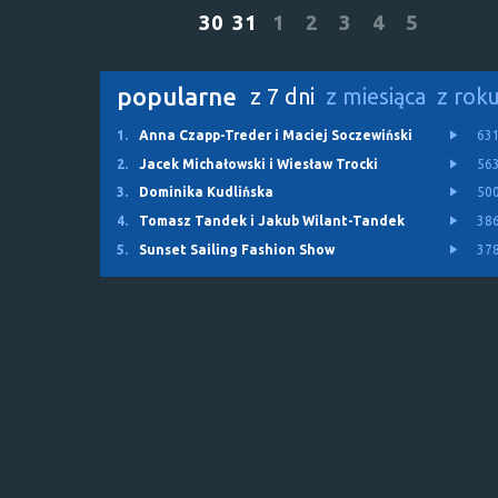
30
31
1
2
3
4
5
popularne
z 7 dni
z miesiąca
z rok
1.
Anna Czapp-Treder i Maciej Soczewiński
63
2.
Jacek Michałowski i Wiesław Trocki
56
3.
Dominika Kudlińska
50
4.
Tomasz Tandek i Jakub Wilant-Tandek
38
5.
Sunset Sailing Fashion Show
37