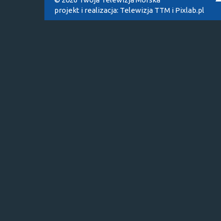
projekt i realizacja:
Telewizja TTM
i
Pixlab.pl