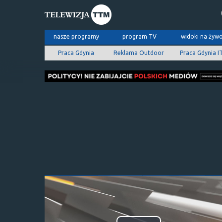
nasze programy
program TV
widoki na żyw
Praca Gdynia
Reklama Outdoor
Praca Gdynia I