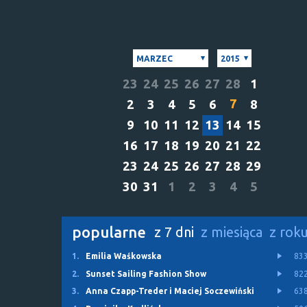
MARZEC
2015
23
24
25
26
27
28
1
7
2
3
4
5
6
8
9
10
11
12
13
14
15
16
17
18
19
20
21
22
23
24
25
26
27
28
29
30
31
1
2
3
4
5
popularne
z 7 dni
z miesiąca
z rok
1.
Emilia Waśkowska
83
2.
Sunset Sailing Fashion Show
82
3.
Anna Czapp-Treder i Maciej Soczewiński
63