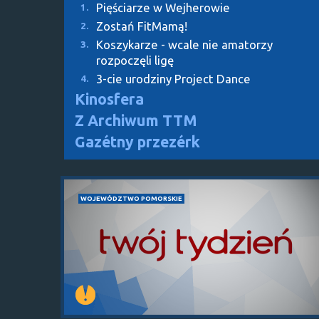
Pięściarze w Wejherowie
1.
Zostań FitMamą!
2.
Koszykarze - wcale nie amatorzy
3.
rozpoczęli ligę
3-cie urodziny Project Dance
4.
Kinosfera
Z Archiwum TTM
Gazétny przezérk
WOJEWÓDZTWO POMORSKIE