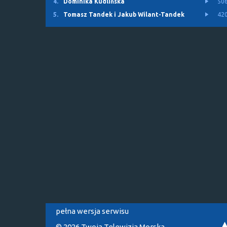
4.
Dominika Kudlińska
50
5.
Tomasz Tandek i Jakub Wilant-Tandek
42
pełna wersja serwisu
© 2026 Twoja Telewizja Morska