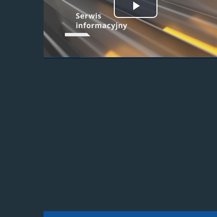
Odtwórz
wideo