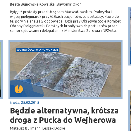
Beata Bujnowska-Kowalska, Sławomir Okoń
Były już protesty przed Urzędem Marszałkowskim. Podwyżka i
więcej pielęgniarek przy łóżkach pacjentów, to postulaty, które do
tej pory nie znalazły odpowiedzi. Dziś przy Okrągłym Stole Komitet
Obrony Pielęgniarek i Położnych broniły swoich postulatów przed
samorządowcami i delegatami z Ministerstwa Zdrowia i NFZ-etu.
Puck
WOJEWÓDZTWO POMORSKIE
Przystań, molo
środa, 25.02.2015
Będzie alternatywna, krótsza
droga z Pucka do Wejherowa
Mateusz Bullmann, Leszek Dopke