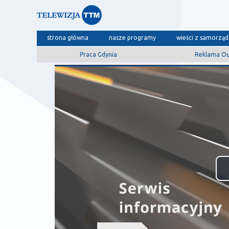
strona główna
nasze programy
wieści z samorzą
Praca Gdynia
Reklama O