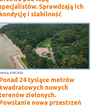
specjalistów. Sprawdzają ich
kondycję i stabilność
sobota, 8.08.2026
Ponad 24 tysiące metrów
kwadratowych nowych
terenów zielonych.
Powstanie nowa przestrzeń