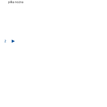
piłka nożna
.
2