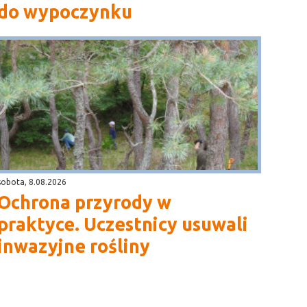
do wypoczynku
sobota, 8.08.2026
Ochrona przyrody w
praktyce. Uczestnicy usuwali
inwazyjne rośliny