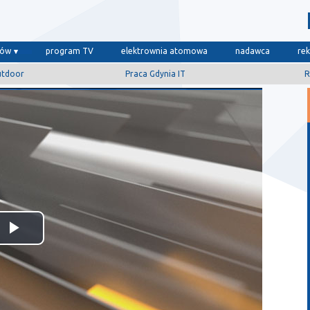
dów
program TV
elektrownia atomowa
nadawca
re
utdoor
Praca Gdynia IT
R
Odtwórz
wideo