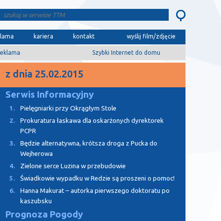
klama
kariera
kontakt
wyślij film/zdjęcie
eklama
Szybki Internet do domu
z dnia 25.02.2015
Serwis Informacyjny
1.
Pielęgniarki przy Okrągłym Stole
2.
Prokuratura łaskawa dla oskarżonych dyrektorek
PCPR
3.
Będzie alternatywna, krótsza droga z Pucka do
Wejherowa
4.
Zielone serce Luzina w przebudowie
5.
Świadkowie wypadku w Redzie są proszeni o pomoc!
6.
Hanna Makurat – autorka pierwszego doktoratu po
kaszubsku
Prognoza Pogody