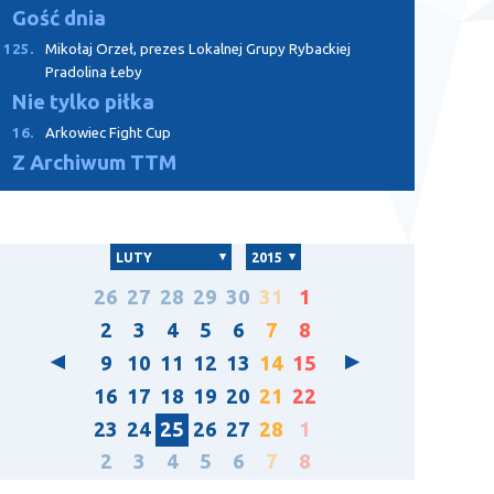
Gość dnia
125.
Mikołaj Orzeł, prezes Lokalnej Grupy Rybackiej
Pradolina Łeby
Nie tylko piłka
16.
Arkowiec Fight Cup
Z Archiwum TTM
LUTY
2015
26
27
28
29
30
31
1
2
3
4
5
6
7
8
9
10
11
12
13
14
15
16
17
18
19
20
21
22
23
24
25
26
27
28
1
2
3
4
5
6
7
8