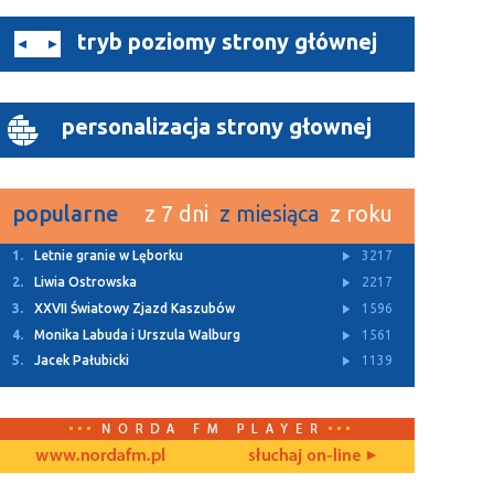
tryb poziomy strony głównej
personalizacja strony głownej
popularne
z 7 dni
z miesiąca
z roku
1.
Letnie granie w Lęborku
3217
2.
Liwia Ostrowska
2217
3.
XXVII Światowy Zjazd Kaszubów
1596
4.
Monika Labuda i Urszula Walburg
1561
5.
Jacek Pałubicki
1139