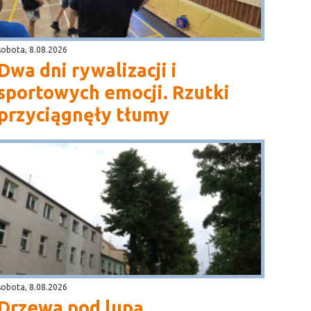
sobota, 8.08.2026
Dwa dni rywalizacji i
sportowych emocji. Rzutki
przyciągnęły tłumy
sobota, 8.08.2026
Drzewa pod lupą