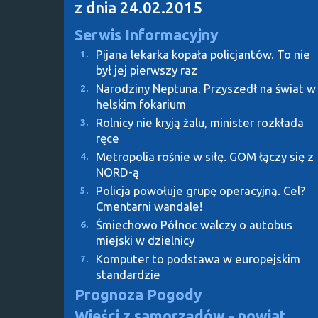
z dnia 24.02.2015
Serwis Informacyjny
Pijana lekarka kopała policjantów. To nie
1.
był jej pierwszy raz
Narodziny Neptuna. Przyszedł na świat w
2.
helskim fokarium
Rolnicy nie kryją żalu, minister rozkłada
3.
ręce
Metropolia rośnie w siłę. GOM łączy się z
4.
NORD-ą
Policja powołuje grupę operacyjną. Cel?
5.
Cmentarni wandale!
Śmiechowo Północ walczy o autobus
6.
miejski w dzielnicy
Komputer to podstawa w europejskim
7.
standardzie
Prognoza Pogody
Wieści z samorządów - powiat