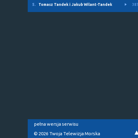
5.
Tomasz Tandek i Jakub Wilant-Tandek
38
pełna wersja serwisu
© 2026 Twoja Telewizja Morska