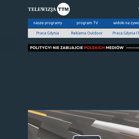
nasze programy
program TV
widoki na żyw
Praca Gdynia
Reklama Outdoor
Praca Gdynia I