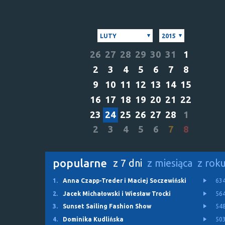
LUTY
2015
26
27
28
29
30
31
1
2
3
4
5
6
7
8
9
10
11
12
13
14
15
16
17
18
19
20
21
22
23
24
25
26
27
28
1
2
3
4
5
6
7
8
popularne
z 7 dni
z miesiąca
z rok
1.
Anna Czapp-Treder i Maciej Soczewiński
63
2.
Jacek Michałowski i Wiesław Trocki
56
3.
Sunset Sailing Fashion Show
54
4.
Dominika Kudlińska
50