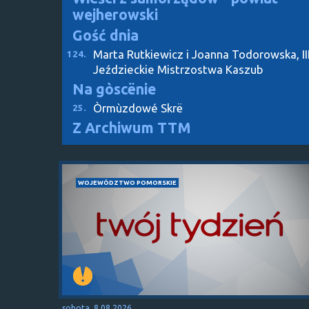
wejherowski
Gość dnia
Marta Rutkiewicz i Joanna Todorowska, II
124.
Jeździeckie Mistrzostwa Kaszub
Na gòscënie
Òrmùzdowé Skrë
25.
Z Archiwum TTM
WOJEWÓDZTWO POMORSKIE
sobota, 8.08.2026