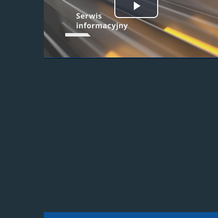
Odtwórz
wideo