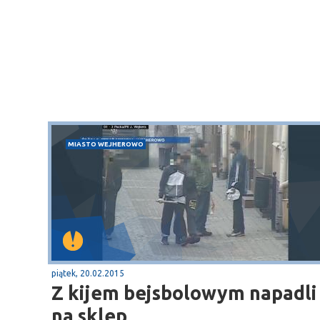
MIASTO WEJHEROWO
Sopot
gą krajową nr 6
plaża
piątek, 20.02.2015
Z kijem bejsbolowym napadli
na sklep