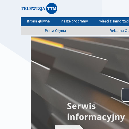
strona główna
nasze programy
wieści z samorzą
Praca Gdynia
Reklama O