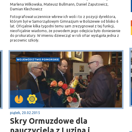
Marlena Wilkowska, Mateusz Bullmann, Daniel Zaputowicz,
Damian Klechowicz
Fotografował uczennice wbrew ich woli i to z pozycji dyrektora,
którym był w Samorządowym Gimnazjum w Bolszewie od blisko 6
lat. Oficjalnie kilka tygodni temu sam zrezygnował z tej funkcji,
nieoficjalnie wiadomo, że powodem jego odejścia było doniesienie
do prokuratury. W imieniu dziewcząt w roli ofiar wystąpiła jedna z
pracownic szkoły.
WOJEWÓDZTWO POMORSKIE
Puck
Przystań, molo
piątek, 20.02.2015
Skry Ormuzdowe dla
nauczyciela z Luzina i