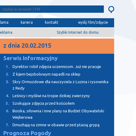
klama
kariera
kontakt
wyślij film/zdjęcie
eklama
Szybki Internet do domu
z dnia 20.02.2015
Serwis Informacyjny
1.
Dyrektor robił zdjęcia uczennicom. Już nie pracuje
2.
Z kijem bejsbolowym napadli na sklep
3.
Skry Ormuzdowe dla nauczyciela z Luzina i rysownika
z Redy
4.
Leśnicy i myśliwi na tropie dzikiej zwierzyny
5.
Szokujące zdjęcia przed kościołem
6.
Boiska, siłownia i inne plany na Budżet Obywatelski
Wejherowa
7.
Dmuchają na zimne w obawie przed ptasią grypą
Prognoza Pogody