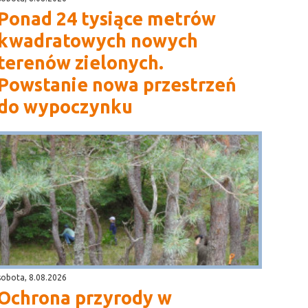
Ponad 24 tysiące metrów
kwadratowych nowych
terenów zielonych.
Powstanie nowa przestrzeń
do wypoczynku
sobota, 8.08.2026
Ochrona przyrody w