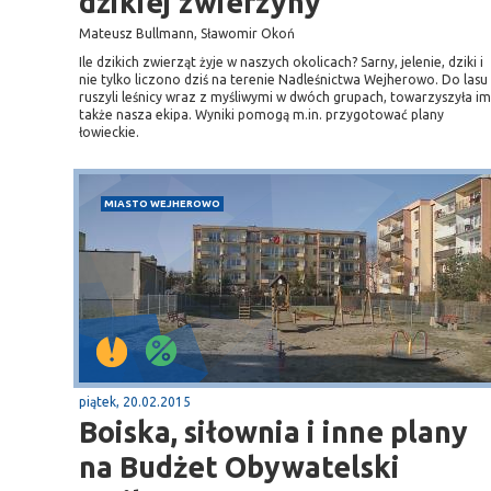
dzikiej zwierzyny
Mateusz Bullmann, Sławomir Okoń
Ile dzikich zwierząt żyje w naszych okolicach? Sarny, jelenie, dziki i
nie tylko liczono dziś na terenie Nadleśnictwa Wejherowo. Do lasu
ruszyli leśnicy wraz z myśliwymi w dwóch grupach, towarzyszyła im
także nasza ekipa. Wyniki pomogą m.in. przygotować plany
łowieckie.
MIASTO WEJHEROWO
piątek, 20.02.2015
Boiska, siłownia i inne plany
na Budżet Obywatelski