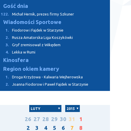
Gość dnia
122.
Michał Hernik, prezes firmy Szkuner
Wiadomości Sportowe
1.
Fiodorow i Fajdek w Starzynie
2.
Rusza Amatorska Liga Koszykówki
3.
Gryf zremisował z Wikędem
4.
Lekka w Rumi
Kinosfera
Region okiem kamery
1.
Droga Krzyżowa - Kalwaria Wejherowska
2.
Joanna Fiodorow i Paweł Fajdek w Starzynie
LUTY
2015
26
27
28
29
30
31
1
2
3
4
5
6
7
8