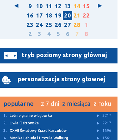
9
10
11
12
13
14
15
16
17
18
19
20
21
22
23
24
25
26
27
28
1
2
3
4
5
6
7
8
tryb poziomy strony głównej
personalizacja strony głownej
popularne
z 7 dni
z miesiąca
z roku
1.
Letnie granie w Lęborku
3217
2.
Liwia Ostrowska
2217
3.
XXVII Światowy Zjazd Kaszubów
1596
4.
Monika Labuda i Urszula Walburg
1561