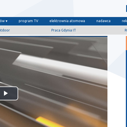
dów
program TV
elektrownia atomowa
nadawca
re
utdoor
Praca Gdynia IT
R
Odtwórz
wideo