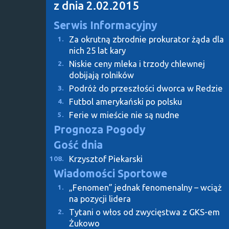
z dnia 2.02.2015
Serwis Informacyjny
Za okrutną zbrodnie prokurator żąda dla
1.
nich 25 lat kary
Niskie ceny mleka i trzody chlewnej
2.
dobijają rolników
Podróż do przeszłości dworca w Redzie
3.
Futbol amerykański po polsku
4.
Ferie w mieście nie są nudne
5.
Prognoza Pogody
Gość dnia
Krzysztof Piekarski
108.
Wiadomości Sportowe
„Fenomen” jednak fenomenalny – wciąż
1.
na pozycji lidera
Tytani o włos od zwycięstwa z GKS-em
2.
Żukowo