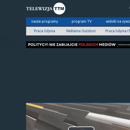
nasze programy
program TV
widoki na żyw
Praca Gdynia
Reklama Outdoor
Praca Gdynia I