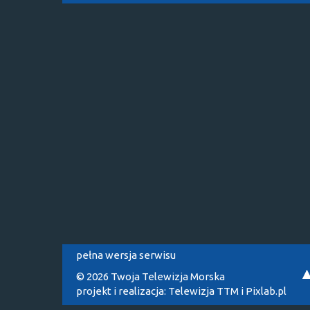
pełna wersja serwisu
© 2026 Twoja Telewizja Morska
projekt i realizacja:
Telewizja TTM
i
Pixlab.pl