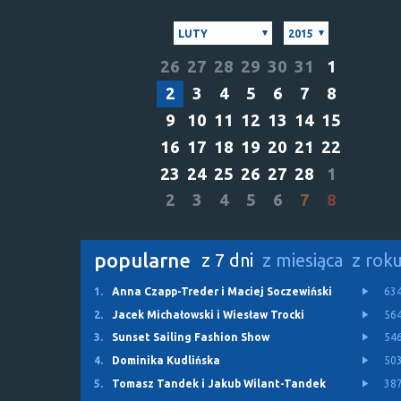
LUTY
2015
26
27
28
29
30
31
1
2
3
4
5
6
7
8
9
10
11
12
13
14
15
16
17
18
19
20
21
22
23
24
25
26
27
28
1
2
3
4
5
6
7
8
popularne
z 7 dni
z miesiąca
z rok
1.
Anna Czapp-Treder i Maciej Soczewiński
63
2.
Jacek Michałowski i Wiesław Trocki
56
3.
Sunset Sailing Fashion Show
54
4.
Dominika Kudlińska
50
5.
Tomasz Tandek i Jakub Wilant-Tandek
38