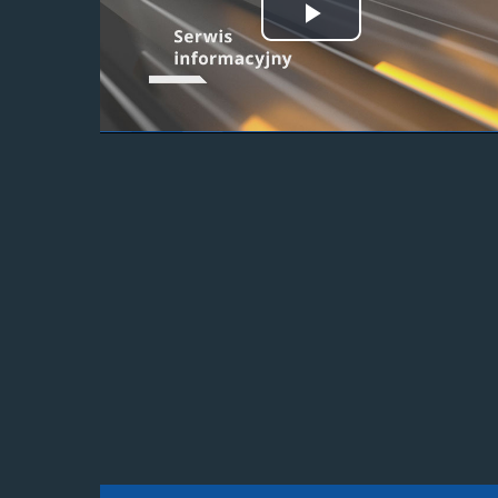
Odtwórz
wideo