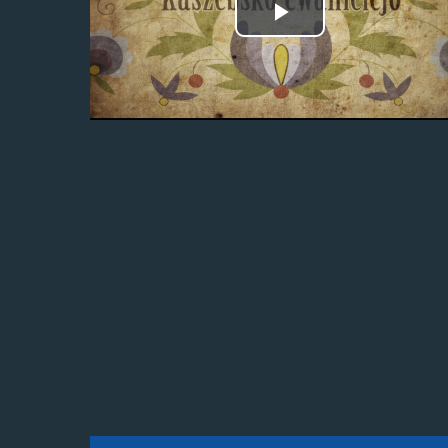
Odtwórz
wideo