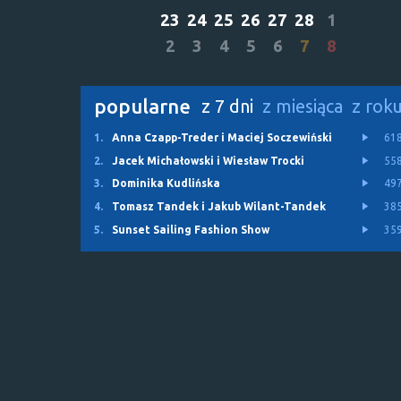
23
24
25
26
27
28
1
2
3
4
5
6
7
8
popularne
z 7 dni
z miesiąca
z rok
1.
Anna Czapp-Treder i Maciej Soczewiński
61
2.
Jacek Michałowski i Wiesław Trocki
55
3.
Dominika Kudlińska
49
4.
Tomasz Tandek i Jakub Wilant-Tandek
38
5.
Sunset Sailing Fashion Show
35