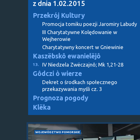
z dnia 1.02.2015
Przekrój Kultury
Promocja tomiku poezji Jaromiry Labudy
III Charytatywne Kolędowanie w
Wejherowie
Charytatywny koncert w Gniewinie
Kaszëbskô ewanielëjô
IV Niedzela Zwëczajnô; Mk 1,21-28
13.
Gôdczi ò wierze
Dekret o środkach społecznego
przekazywania myśli cz. 3
Prognoza pogody
Klëka
WOJEWÓDZTWO POMORSKIE