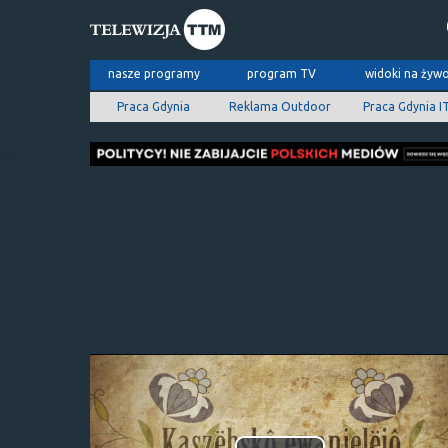
nasze programy
program TV
widoki na żyw
Praca Gdynia
Reklama Outdoor
Praca Gdynia I