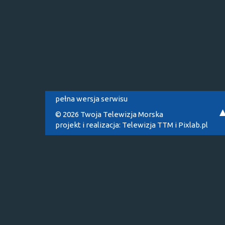
pełna wersja serwisu
© 2026 Twoja Telewizja Morska
projekt i realizacja:
Telewizja TTM
i
Pixlab.pl