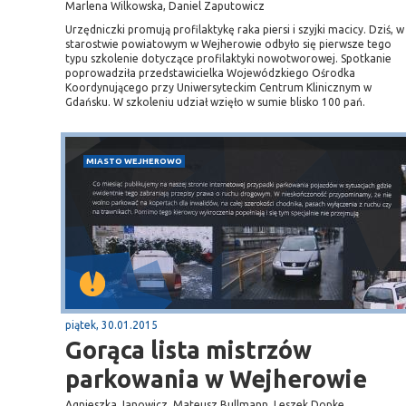
Marlena Wilkowska, Daniel Zaputowicz
Urzędniczki promują profilaktykę raka piersi i szyjki macicy. Dziś, w
starostwie powiatowym w Wejherowie odbyło się pierwsze tego
typu szkolenie dotyczące profilaktyki nowotworowej. Spotkanie
poprowadziła przedstawicielka Wojewódzkiego Ośrodka
Koordynującego przy Uniwersyteckim Centrum Klinicznym w
Gdańsku. W szkoleniu udział wzięło w sumie blisko 100 pań.
MIASTO WEJHEROWO
piątek, 30.01.2015
Gorąca lista mistrzów
parkowania w Wejherowie
Agnieszka Janowicz, Mateusz Bullmann, Leszek Dopke