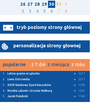
26
27
28
29
30
31
1
2
3
4
5
6
7
8
tryb poziomy strony głównej
personalizacja strony głownej
popularne
z 7 dni
z miesiąca
z roku
1.
Letnie granie w Lęborku
3217
2.
Liwia Ostrowska
2217
3.
XXVII Światowy Zjazd Kaszubów
1596
4.
Monika Labuda i Urszula Walburg
1561
5.
Jacek Pałubicki
1142