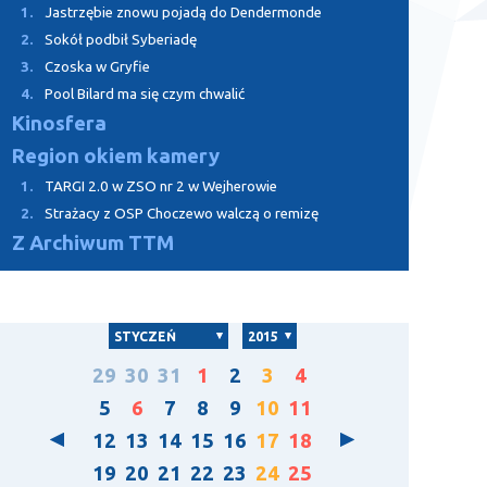
1.
Jastrzębie znowu pojadą do Dendermonde
2.
Sokół podbił Syberiadę
3.
Czoska w Gryfie
4.
Pool Bilard ma się czym chwalić
Kinosfera
Region okiem kamery
1.
TARGI 2.0 w ZSO nr 2 w Wejherowie
2.
Strażacy z OSP Choczewo walczą o remizę
Z Archiwum TTM
STYCZEŃ
2015
29
30
31
1
2
3
4
5
6
7
8
9
10
11
12
13
14
15
16
17
18
19
20
21
22
23
24
25