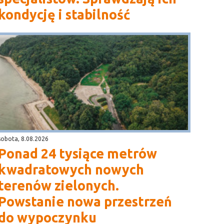
kondycję i stabilność
sobota, 8.08.2026
Ponad 24 tysiące metrów
kwadratowych nowych
terenów zielonych.
Powstanie nowa przestrzeń
do wypoczynku