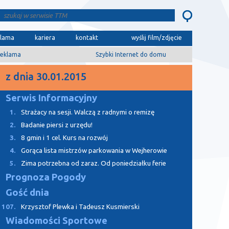
klama
kariera
kontakt
wyślij film/zdjęcie
eklama
Szybki Internet do domu
z dnia 30.01.2015
Serwis Informacyjny
1.
Strażacy na sesji. Walczą z radnymi o remizę
2.
Badanie piersi z urzędu!
3.
8 gmin i 1 cel. Kurs na rozwój
4.
Gorąca lista mistrzów parkowania w Wejherowie
5.
Zima potrzebna od zaraz. Od poniedziałku ferie
Prognoza Pogody
Gość dnia
107.
Krzysztof Plewka i Tadeusz Kusmierski
Wiadomości Sportowe