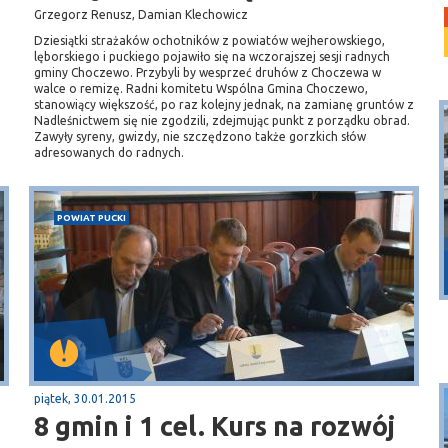
Grzegorz Renusz, Damian Klechowicz
Dziesiątki strażaków ochotników z powiatów wejherowskiego,
lęborskiego i puckiego pojawiło się na wczorajszej sesji radnych
gminy Choczewo. Przybyli by wesprzeć druhów z Choczewa w
walce o remizę. Radni komitetu Wspólna Gmina Choczewo,
stanowiący większość, po raz kolejny jednak, na zamianę gruntów z
Nadleśnictwem się nie zgodzili, zdejmując punkt z porządku obrad.
Zawyły syreny, gwizdy, nie szczędzono także gorzkich słów
adresowanych do radnych.
POWIAT PUCKI
Puck
Przystań, molo
piątek, 30.01.2015
8 gmin i 1 cel. Kurs na rozwój