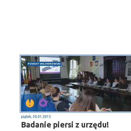
POWIAT WEJHEROWSKI
Sopot
gą krajową nr 6
plaża
piątek, 30.01.2015
Badanie piersi z urzędu!