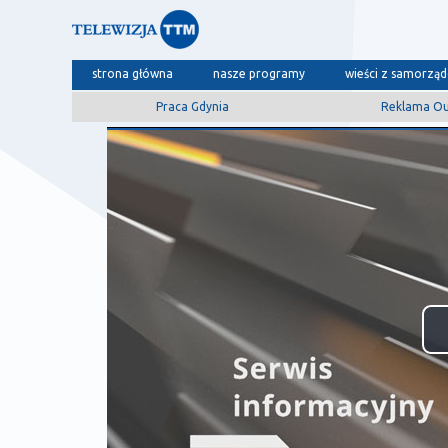
strona główna
nasze programy
wieści z samorzą
Praca Gdynia
Reklama O