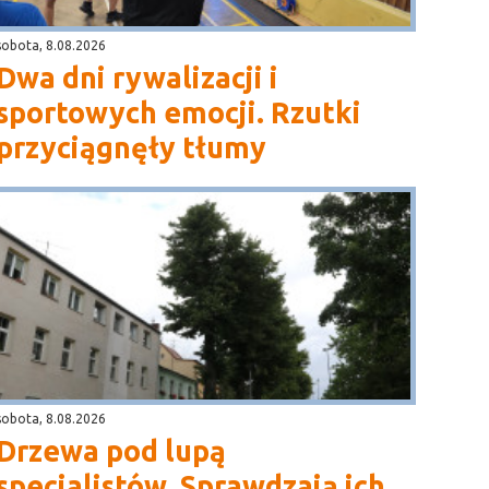
sobota, 8.08.2026
Dwa dni rywalizacji i
sportowych emocji. Rzutki
przyciągnęły tłumy
sobota, 8.08.2026
Drzewa pod lupą
specjalistów. Sprawdzają ich