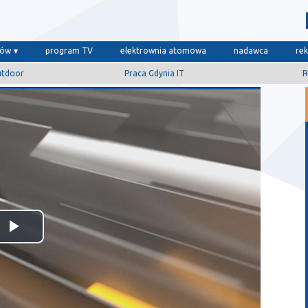
dów
program TV
elektrownia atomowa
nadawca
re
utdoor
Praca Gdynia IT
R
Odtwórz
wideo