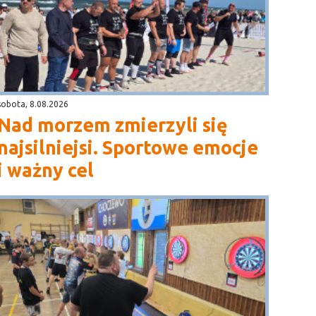
sobota, 8.08.2026
Nad morzem zmierzyli się
najsilniejsi. Sportowe emocje
i ważny cel