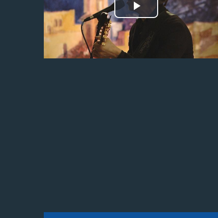
Odtwórz
wideo