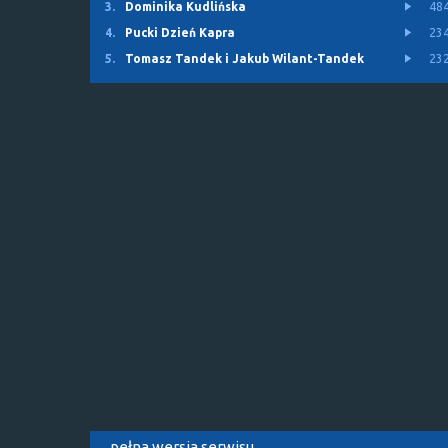
3.
Dominika Kudlińska
48
4.
Pucki Dzień Kapra
23
5.
Tomasz Tandek i Jakub Wilant-Tandek
23
pełna wersja serwisu