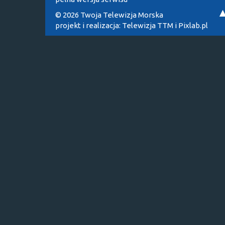
© 2026 Twoja Telewizja Morska
projekt i realizacja:
Telewizja TTM
i
Pixlab.pl