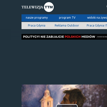
nasze programy
program TV
widoki na żyw
Praca Gdynia
Reklama Outdoor
Praca Gdynia I