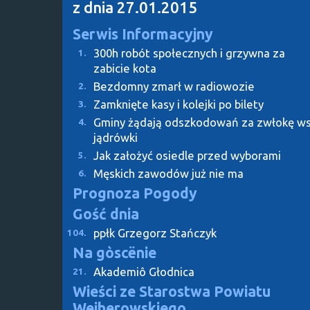
z dnia 27.01.2015
Serwis Informacyjny
300h robót społecznych i grzywna za
1.
zabicie kota
Bezdomny zmarł w radiowozie
2.
Zamknięte kasy i kolejki po bilety
3.
Gminy żądają odszkodowań za zwłokę ws
4.
jądrówki
Jak założyć osiedle przed wyborami
5.
Męskich zawodów już nie ma
6.
Prognoza Pogody
Gość dnia
ppłk Grzegorz Stańczyk
104.
Na gòscënie
Akademiô Głodnica
21.
Wieści ze Starostwa Powiatu
Wejherowskiego