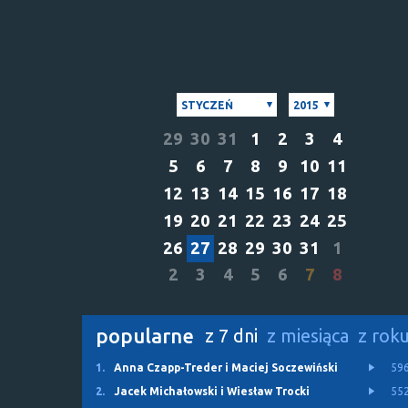
STYCZEŃ
2015
29
30
31
1
2
3
4
5
6
7
8
9
10
11
12
13
14
15
16
17
18
19
20
21
22
23
24
25
26
27
28
29
30
31
1
2
3
4
5
6
7
8
popularne
z 7 dni
z miesiąca
z rok
1.
Anna Czapp-Treder i Maciej Soczewiński
59
2.
Jacek Michałowski i Wiesław Trocki
55