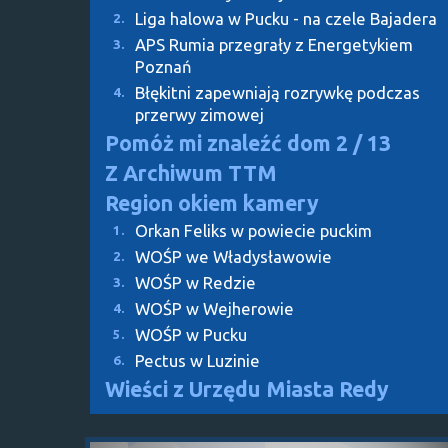
Liga halowa w Pucku - na czele Bajadera
2.
APS Rumia przegrały z Energetykiem
3.
Poznań
Błękitni zapewniają rozrywkę podczas
4.
przerwy zimowej
Pomóż mi znaleźć dom
2 / 13
Z Archiwum TTM
Region okiem kamery
Orkan Feliks w powiecie puckim
1.
WOŚP we Władysławowie
2.
WOŚP w Redzie
3.
WOŚP w Wejherowie
4.
WOŚP w Pucku
5.
Pectus w Luzinie
6.
Wieści z Urzędu Miasta Redy