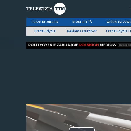
nasze programy
program TV
widoki na żyw
Praca Gdynia
Reklama Outdoor
Praca Gdynia I