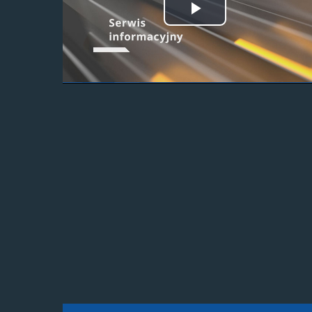
Odtwórz
wideo