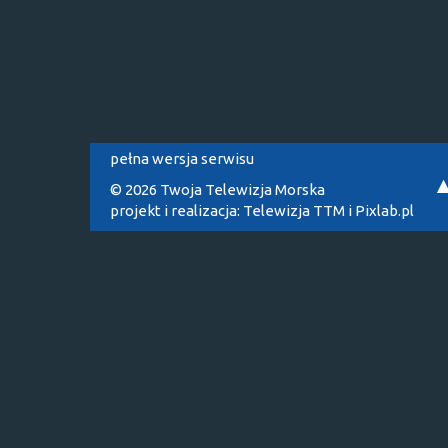
pełna wersja serwisu
© 2026 Twoja Telewizja Morska
projekt i realizacja:
Telewizja TTM
i
Pixlab.pl