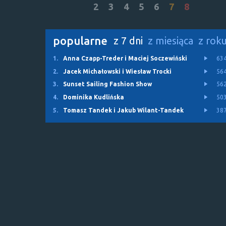
2
3
4
5
6
7
8
popularne
z 7 dni
z miesiąca
z rok
1.
Anna Czapp-Treder i Maciej Soczewiński
63
2.
Jacek Michałowski i Wiesław Trocki
56
3.
Sunset Sailing Fashion Show
56
4.
Dominika Kudlińska
50
5.
Tomasz Tandek i Jakub Wilant-Tandek
38