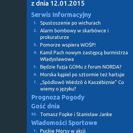
z dnia 12.01.2015
Serwis Informacyjny
Spustoszenie po wichurach
1.
Alarm bombowy w skarbówce i
2.
prokuraturze
Pomorze wspiera WOŚP!
3.
Kamil Pach nowym zastępcą burmistrza
4.
Władysławowa
Będzie fuzja GOMu z forum NORDA?
5.
Morska kąpiel po sztormie też hartuje
6.
„Spòdlowô Wiédzô ò Kaszëbiznie” Co
7.
wiemy o języku?
Prognoza Pogody
Gość dnia
Tomasz Fopke i Stanisław Janke
93.
Wiadomości Sportowe
Puckie Morsy w akcji
1.