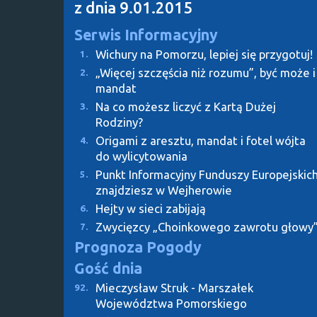
z dnia 9.01.2015
Serwis Informacyjny
Wichury na Pomorzu, lepiej się przygotuj!
1.
„Więcej szczęścia niż rozumu”, być może i
2.
mandat
Na co możesz liczyć z Kartą Dużej
3.
Rodziny?
Origami z aresztu, mandat i fotel wójta
4.
do wylicytowania
Punkt Informacyjny Funduszy Europejskic
5.
znajdziesz w Wejherowie
Hejty w sieci zabijają
6.
Zwycięzcy „Choinkowego zawrotu głowy
7.
Prognoza Pogody
Gość dnia
Mieczysław Struk - Marszałek
92.
Województwa Pomorskiego