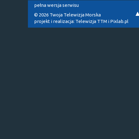
pełna wersja serwisu
© 2026 Twoja Telewizja Morska
projekt i realizacja:
Telewizja TTM
i
Pixlab.pl