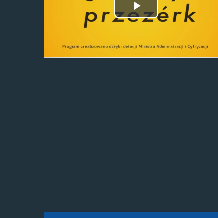
Odtwórz
wideo