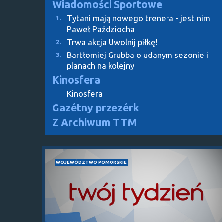
Wiadomości Sportowe
Tytani mają nowego trenera - jest nim
1.
Paweł Paździocha
Trwa akcja Uwolnij piłkę!
2.
Bartłomiej Grubba o udanym sezonie i
3.
planach na kolejny
Kinosfera
Kinosfera
Gazétny przezérk
Z Archiwum TTM
WOJEWÓDZTWO POMORSKIE