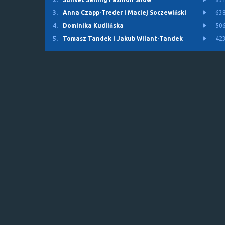
3.
Anna Czapp-Treder i Maciej Soczewiński
63
4.
Dominika Kudlińska
50
5.
Tomasz Tandek i Jakub Wilant-Tandek
42