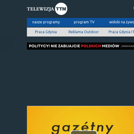
nasze programy
program TV
widoki na żyw
Praca Gdynia
Reklama Outdoor
Praca Gdynia I