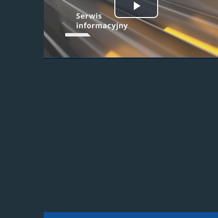
Odtwórz
wideo