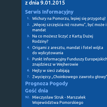
z dnia 9.01.2015
Serwis Informacyjny
Wichury na Pomorzu, lepiej się przygotuj!
1.
„Więcej szczęścia niż rozumu”, być może i
2.
mandat
Na co możesz liczyć z Kartą Dużej
3.
Rodziny?
Origami z aresztu, mandat i fotel wójta
4.
do wylicytowania
Punkt Informacyjny Funduszy Europejskic
5.
znajdziesz w Wejherowie
Hejty w sieci zabijają
6.
Zwycięzcy „Choinkowego zawrotu głowy
7.
Prognoza Pogody
Gość dnia
Mieczysław Struk - Marszałek
92.
Województwa Pomorskiego