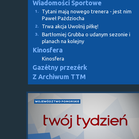
Wiadomości Sportowe
Tytani mają nowego trenera - jest nim
1.
Paweł Paździocha
Trwa akcja Uwolnij piłkę!
2.
Bartłomiej Grubba o udanym sezonie i
3.
planach na kolejny
Kinosfera
Kinosfera
Gazétny przezérk
Z Archiwum TTM
WOJEWÓDZTWO POMORSKIE