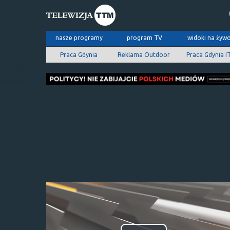
nasze programy
program TV
widoki na żyw
Praca Gdynia
Reklama Outdoor
Praca Gdynia I