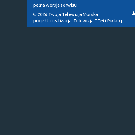
pełna wersja serwisu
© 2026 Twoja Telewizja Morska
projekt i realizacja:
Telewizja TTM
i
Pixlab.pl