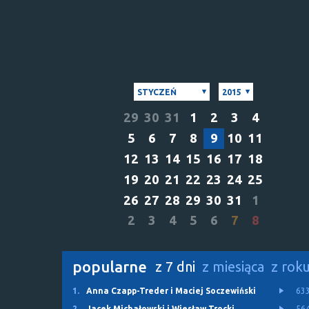
STYCZEŃ
2015
29
30
31
1
2
3
4
5
6
7
8
9
10
11
12
13
14
15
16
17
18
19
20
21
22
23
24
25
26
27
28
29
30
31
1
2
3
4
5
6
7
8
popularne
z 7 dni
z miesiąca
z rok
1.
Anna Czapp-Treder i Maciej Soczewiński
63
2.
Jacek Michałowski i Wiesław Trocki
56