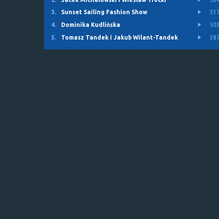
3.
Sunset Sailing Fashion Show
51
4.
Dominika Kudlińska
50
5.
Tomasz Tandek i Jakub Wilant-Tandek
38