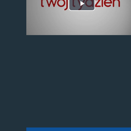
Odtwórz
wideo