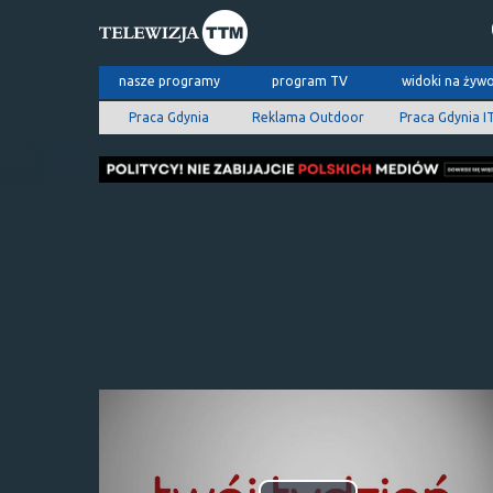
nasze programy
program TV
widoki na żyw
Praca Gdynia
Reklama Outdoor
Praca Gdynia I