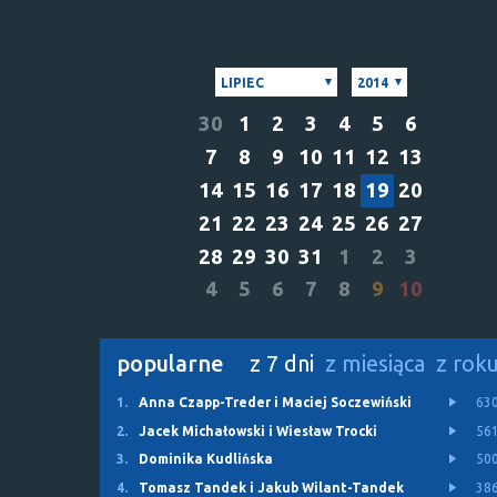
LIPIEC
2014
30
1
2
3
4
5
6
7
8
9
10
11
12
13
14
15
16
17
18
19
20
21
22
23
24
25
26
27
28
29
30
31
1
2
3
4
5
6
7
8
9
10
popularne
z 7 dni
z miesiąca
z rok
1.
Anna Czapp-Treder i Maciej Soczewiński
63
2.
Jacek Michałowski i Wiesław Trocki
56
3.
Dominika Kudlińska
50
4.
Tomasz Tandek i Jakub Wilant-Tandek
38