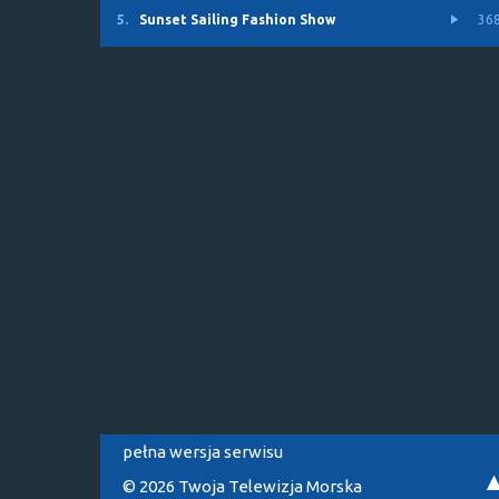
5.
Sunset Sailing Fashion Show
36
pełna wersja serwisu
© 2026 Twoja Telewizja Morska