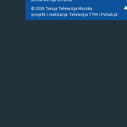
© 2026 Twoja Telewizja Morska
projekt i realizacja:
Telewizja TTM
i
Pixlab.pl