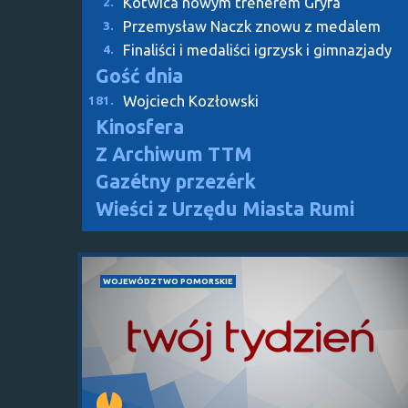
Kotwica nowym trenerem Gryfa
2.
Przemysław Naczk znowu z medalem
3.
Finaliści i medaliści igrzysk i gimnazjady
4.
Gość dnia
Wojciech Kozłowski
181.
Kinosfera
Z Archiwum TTM
Gazétny przezérk
Wieści z Urzędu Miasta Rumi
WOJEWÓDZTWO POMORSKIE