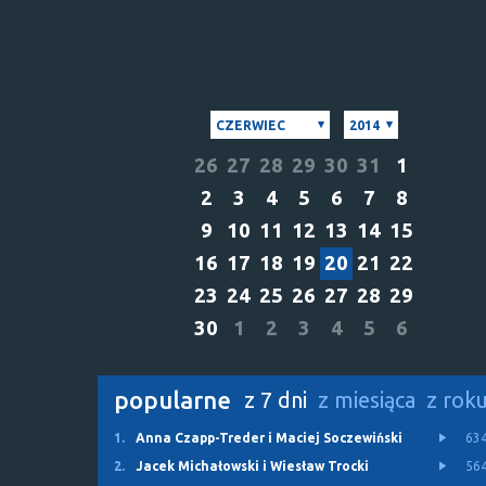
CZERWIEC
2014
26
27
28
29
30
31
1
2
3
4
5
6
7
8
9
10
11
12
13
14
15
16
17
18
19
20
21
22
23
24
25
26
27
28
29
30
1
2
3
4
5
6
popularne
z 7 dni
z miesiąca
z rok
1.
Anna Czapp-Treder i Maciej Soczewiński
63
2.
Jacek Michałowski i Wiesław Trocki
56