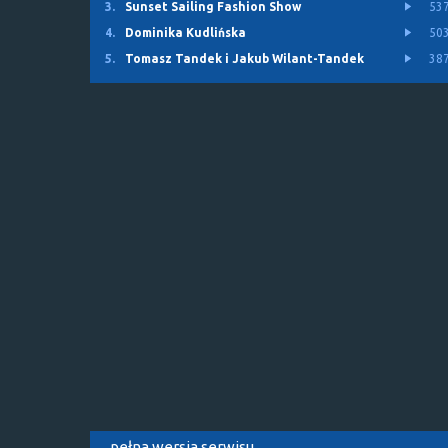
3.
Sunset Sailing Fashion Show
53
4.
Dominika Kudlińska
50
5.
Tomasz Tandek i Jakub Wilant-Tandek
38
pełna wersja serwisu