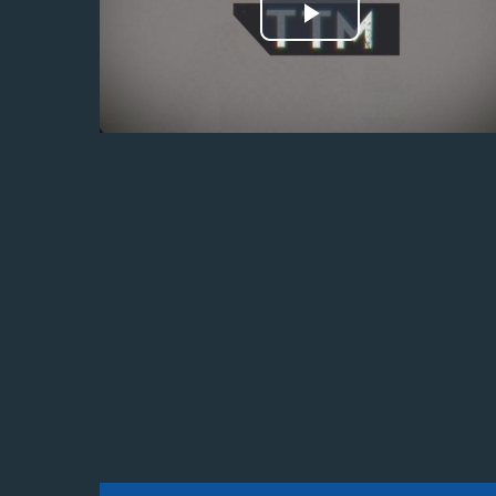
Odtwórz
wideo