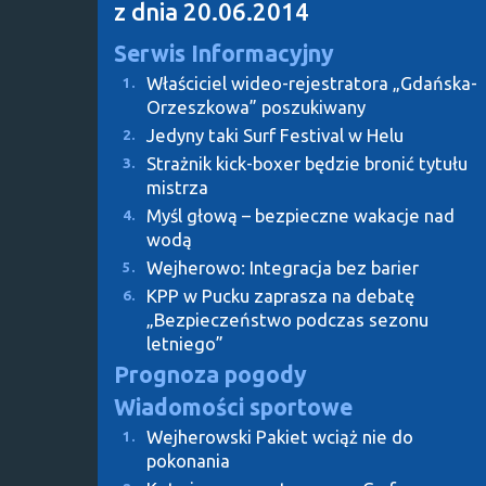
z dnia 20.06.2014
Serwis Informacyjny
Właściciel wideo-rejestratora „Gdańska-
1.
Orzeszkowa” poszukiwany
Jedyny taki Surf Festival w Helu
2.
Strażnik kick-boxer będzie bronić tytułu
3.
mistrza
Myśl głową – bezpieczne wakacje nad
4.
wodą
Wejherowo: Integracja bez barier
5.
KPP w Pucku zaprasza na debatę
6.
„Bezpieczeństwo podczas sezonu
letniego”
Prognoza pogody
Wiadomości sportowe
Wejherowski Pakiet wciąż nie do
1.
pokonania