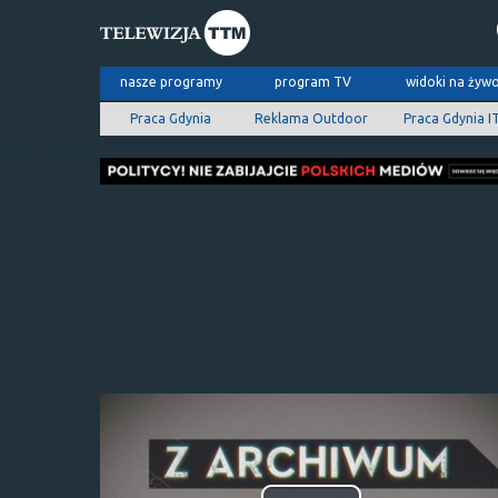
nasze programy
program TV
widoki na żyw
Praca Gdynia
Reklama Outdoor
Praca Gdynia I