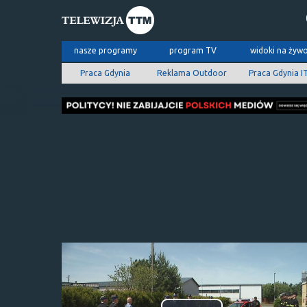
nasze programy
program TV
widoki na żyw
Praca Gdynia
Reklama Outdoor
Praca Gdynia I