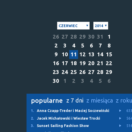
CZERWIEC
2014
26
27
28
29
30
31
1
2
3
4
5
6
7
8
9
10
11
12
13
14
15
16
17
18
19
20
21
22
23
24
25
26
27
28
29
30
1
2
3
4
5
6
popularne
z 7 dni
z miesiąca
z rok
1.
Anna Czapp-Treder i Maciej Soczewiński
63
2.
Jacek Michałowski i Wiesław Trocki
56
3.
Sunset Sailing Fashion Show
51