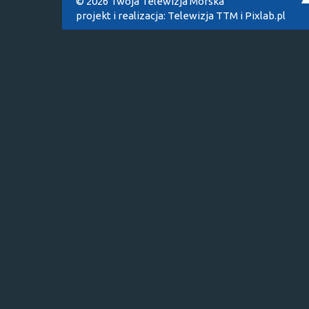
© 2026 Twoja Telewizja Morska
projekt i realizacja:
Telewizja TTM
i
Pixlab.pl