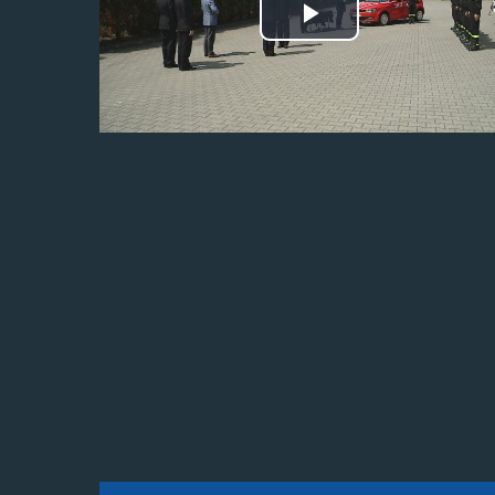
Odtwórz
wideo