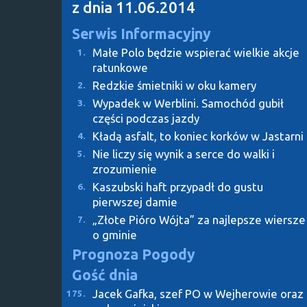
z dnia 11.06.2014
Serwis Informacyjny
Małe Polo będzie wspierać wielkie akcje
1.
ratunkowe
Redzkie śmietniki w oku kamery
2.
Wypadek w Werblini. Samochód gubił
3.
części podczas jazdy
Kładą asfalt, to koniec korków w Jastarni
4.
Nie liczy się wynik a serce do walki i
5.
zrozumienie
Kaszubski haft przypadł do gustu
6.
pierwszej damie
„Złote Pióro Wójta” za najlepsze wiersze
7.
o gminie
Prognoza Pogody
Gość dnia
Jacek Gafka, szef PO w Wejherowie oraz
175.