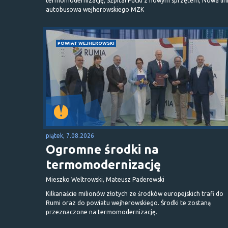
termomodernizację; Szpital Pucki z nowym sprzętem; Nowa lin
autobusowa wejherowskiego MZK
POWIAT WEJHEROWSKI
piątek, 7.08.2026
Ogromne środki na
termomodernizację
Mieszko Weltrowski, Mateusz Paderewski
Kilkanaście milionów złotych ze środków europejskich trafi do
Rumi oraz do powiatu wejherowskiego. Środki te zostaną
przeznaczone na termomodernizację.