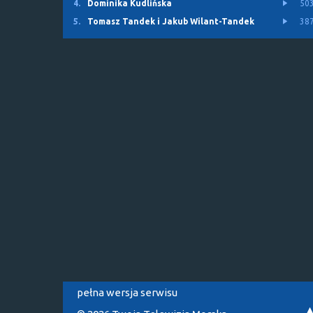
4.
Dominika Kudlińska
50
5.
Tomasz Tandek i Jakub Wilant-Tandek
38
pełna wersja serwisu