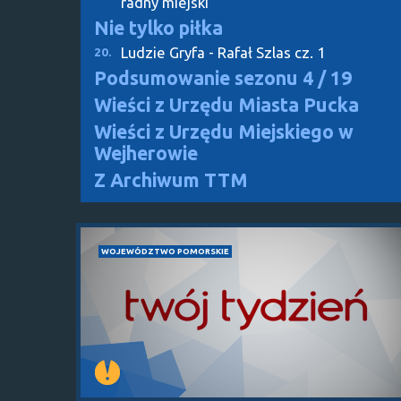
radny miejski
Nie tylko piłka
Ludzie Gryfa - Rafał Szlas cz. 1
20.
Podsumowanie sezonu
4 / 19
Wieści z Urzędu Miasta Pucka
Wieści z Urzędu Miejskiego w
Wejherowie
Z Archiwum TTM
WOJEWÓDZTWO POMORSKIE