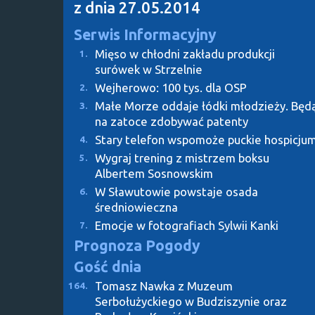
z dnia 27.05.2014
Serwis Informacyjny
Mięso w chłodni zakładu produkcji
1.
surówek w Strzelnie
Wejherowo: 100 tys. dla OSP
2.
Małe Morze oddaje łódki młodzieży. Będ
3.
na zatoce zdobywać patenty
Stary telefon wspomoże puckie hospicju
4.
Wygraj trening z mistrzem boksu
5.
Albertem Sosnowskim
W Sławutowie powstaje osada
6.
średniowieczna
Emocje w fotografiach Sylwii Kanki
7.
Prognoza Pogody
Gość dnia
Tomasz Nawka z Muzeum
164.
Serbołużyckiego w Budziszynie oraz