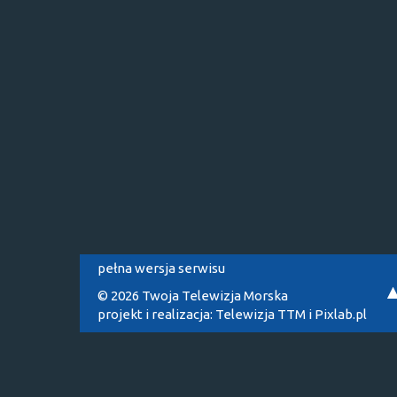
pełna wersja serwisu
© 2026 Twoja Telewizja Morska
projekt i realizacja:
Telewizja TTM
i
Pixlab.pl