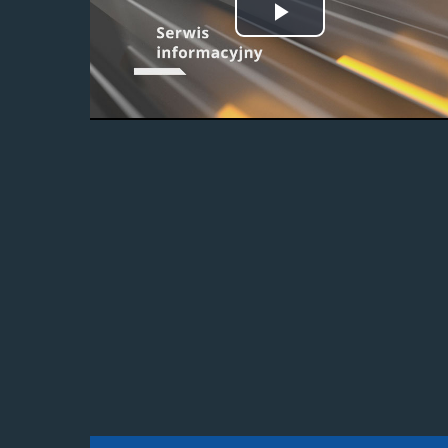
Odtwórz
wideo