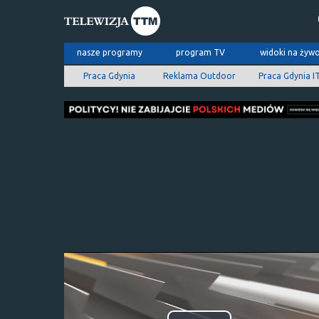
nasze programy
program TV
widoki na żyw
Praca Gdynia
Reklama Outdoor
Praca Gdynia I