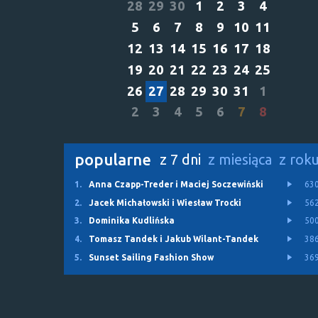
28
29
30
1
2
3
4
5
6
7
8
9
10
11
12
13
14
15
16
17
18
19
20
21
22
23
24
25
26
27
28
29
30
31
1
2
3
4
5
6
7
8
popularne
z 7 dni
z miesiąca
z rok
1.
Anna Czapp-Treder i Maciej Soczewiński
63
2.
Jacek Michałowski i Wiesław Trocki
56
3.
Dominika Kudlińska
50
4.
Tomasz Tandek i Jakub Wilant-Tandek
38
5.
Sunset Sailing Fashion Show
36