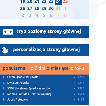
19
20
21
22
23
24
25
26
27
28
29
30
31
1
2
3
4
5
6
7
8
tryb poziomy strony głównej
personalizacja strony głownej
popularne
z 7 dni
z miesiąca
z roku
1.
Letnie granie w Lęborku
3217
2.
Liwia Ostrowska
2217
3.
XXVII Światowy Zjazd Kaszubów
1596
4.
Monika Labuda i Urszula Walburg
1561
5.
Jacek Pałubicki
1139