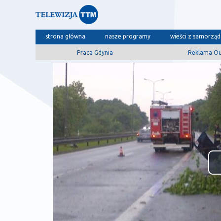
strona główna
nasze programy
wieści z samorzą
Praca Gdynia
Reklama O