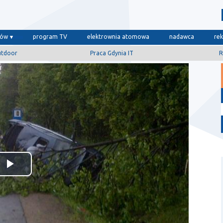
dów
program TV
elektrownia atomowa
nadawca
re
utdoor
Praca Gdynia IT
R
Odtwórz
wideo