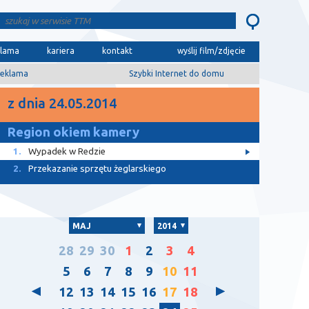
klama
kariera
kontakt
wyślij film/zdjęcie
eklama
Szybki Internet do domu
z dnia 24.05.2014
Region okiem kamery
1.
Wypadek w Redzie
2.
Przekazanie sprzętu żeglarskiego
MAJ
2014
28
29
30
1
2
3
4
5
6
7
8
9
10
11
12
13
14
15
16
17
18