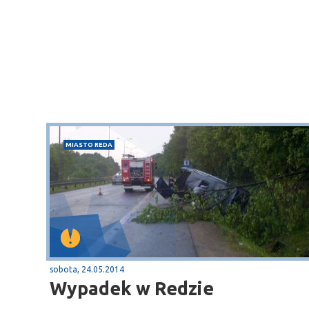
MIASTO REDA
Sopot
gą krajową nr 6
plaża
sobota, 24.05.2014
Wypadek w Redzie