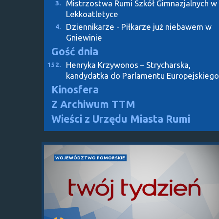
Mistrzostwa Rumi Szkół Gimnazjalnych w
3.
Lekkoatletyce
Dziennikarze - Piłkarze już niebawem w
4.
Gniewinie
Gość dnia
Henryka Krzywonos – Strycharska,
152.
kandydatka do Parlamentu Europejskiego
Kinosfera
Z Archiwum TTM
Wieści z Urzędu Miasta Rumi
WOJEWÓDZTWO POMORSKIE