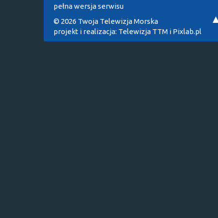
pełna wersja serwisu
© 2026 Twoja Telewizja Morska
projekt i realizacja:
Telewizja TTM
i
Pixlab.pl