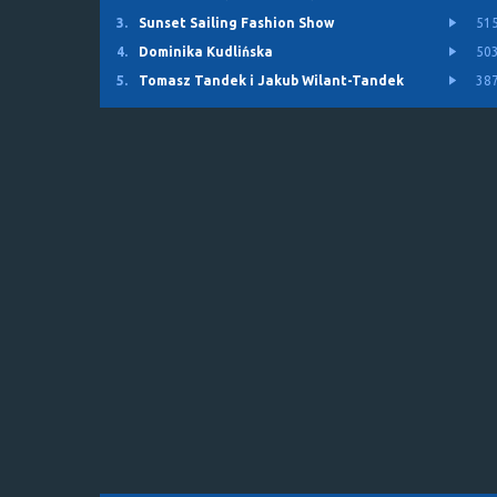
3.
Sunset Sailing Fashion Show
51
4.
Dominika Kudlińska
50
5.
Tomasz Tandek i Jakub Wilant-Tandek
38