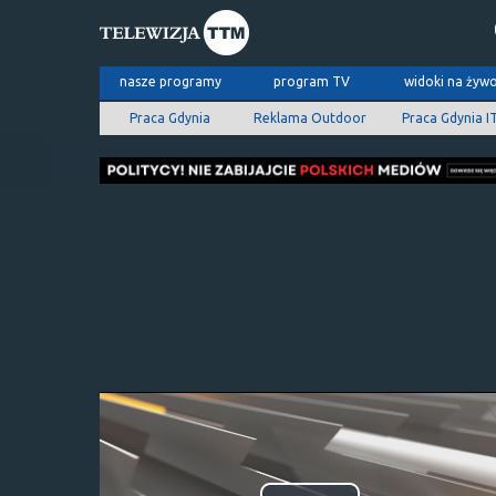
nasze programy
program TV
widoki na żyw
Praca Gdynia
Reklama Outdoor
Praca Gdynia I