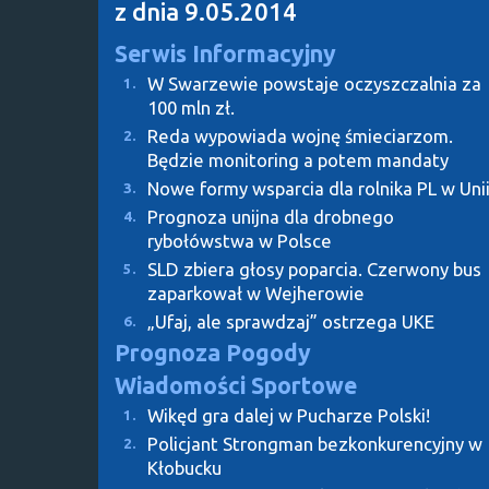
z dnia 9.05.2014
Serwis Informacyjny
W Swarzewie powstaje oczyszczalnia za
1.
100 mln zł.
Reda wypowiada wojnę śmieciarzom.
2.
Będzie monitoring a potem mandaty
Nowe formy wsparcia dla rolnika PL w Uni
3.
Prognoza unijna dla drobnego
4.
rybołówstwa w Polsce
SLD zbiera głosy poparcia. Czerwony bus
5.
zaparkował w Wejherowie
„Ufaj, ale sprawdzaj” ostrzega UKE
6.
Prognoza Pogody
Wiadomości Sportowe
Wikęd gra dalej w Pucharze Polski!
1.
Policjant Strongman bezkonkurencyjny w
2.
Kłobucku