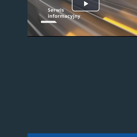
Odtwórz
wideo