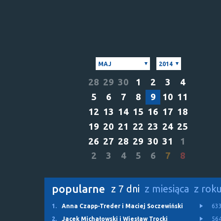
MAJ
2014
28
29
30
1
2
3
4
5
6
7
8
9
10
11
12
13
14
15
16
17
18
19
20
21
22
23
24
25
26
27
28
29
30
31
1
2
3
4
5
6
7
8
popularne
z 7 dni
z miesiąca
z rok
1.
Anna Czapp-Treder i Maciej Soczewiński
63
2.
Jacek Michałowski i Wiesław Trocki
56