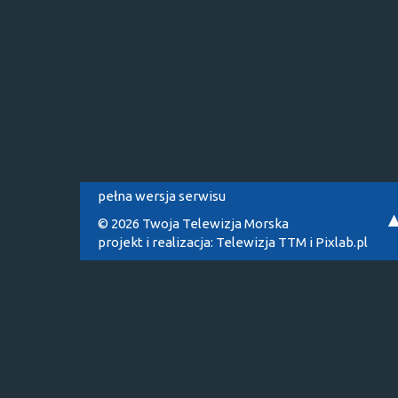
pełna wersja serwisu
© 2026 Twoja Telewizja Morska
projekt i realizacja:
Telewizja TTM
i
Pixlab.pl