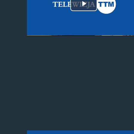
Odtwórz
wideo