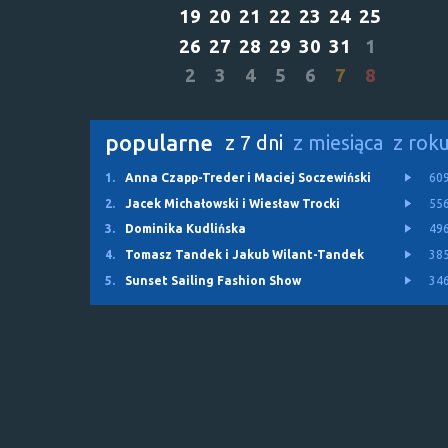
19
20
21
22
23
24
25
26
27
28
29
30
31
1
2
3
4
5
6
7
8
popularne
z 7 dni
z miesiąca
z rok
1.
Anna Czapp-Treder i Maciej Soczewiński
60
2.
Jacek Michałowski i Wiesław Trocki
55
3.
Dominika Kudlińska
49
4.
Tomasz Tandek i Jakub Wilant-Tandek
38
5.
Sunset Sailing Fashion Show
34