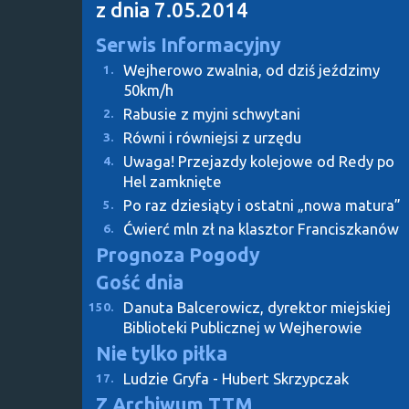
z dnia 7.05.2014
Serwis Informacyjny
Wejherowo zwalnia, od dziś jeździmy
1.
50km/h
Rabusie z myjni schwytani
2.
Równi i równiejsi z urzędu
3.
Uwaga! Przejazdy kolejowe od Redy po
4.
Hel zamknięte
Po raz dziesiąty i ostatni „nowa matura”
5.
Ćwierć mln zł na klasztor Franciszkanów
6.
Prognoza Pogody
Gość dnia
Danuta Balcerowicz, dyrektor miejskiej
150.
Biblioteki Publicznej w Wejherowie
Nie tylko piłka
Ludzie Gryfa - Hubert Skrzypczak
17.
Z Archiwum TTM