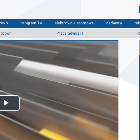
dów
program TV
elektrownia atomowa
nadawca
re
utdoor
Praca Gdynia IT
R
Odtwórz
wideo