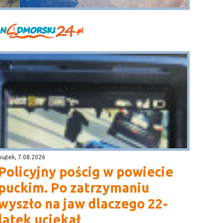
piątek, 7.08.2026
Policyjny pościg w powiecie
puckim. Po zatrzymaniu
wyszło na jaw dlaczego 22-
latek uciekał