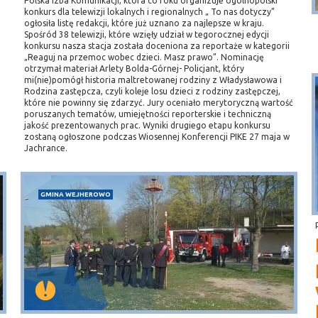
Polska Izba Komunikacji, która co roku organizuje ogólnopolski
konkurs dla telewizji lokalnych i regionalnych „ To nas dotyczy”
ogłosiła listę redakcji, które już uznano za najlepsze w kraju.
Spośród 38 telewizji, które wzięły udział w tegorocznej edycji
konkursu nasza stacja została doceniona za reportaże w kategorii
„Reaguj na przemoc wobec dzieci. Masz prawo”. Nominację
otrzymał materiał Arlety Bolda-Górnej- Policjant, który
mi(nie)pomógł historia maltretowanej rodziny z Władysławowa i
Rodzina zastępcza, czyli koleje losu dzieci z rodziny zastępczej,
które nie powinny się zdarzyć. Jury oceniało merytoryczną wartość
poruszanych tematów, umiejętności reporterskie i techniczną
jakość prezentowanych prac. Wyniki drugiego etapu konkursu
zostaną ogłoszone podczas Wiosennej Konferencji PIKE 27 maja w
Jachrance.
GMINA WEJHEROWO