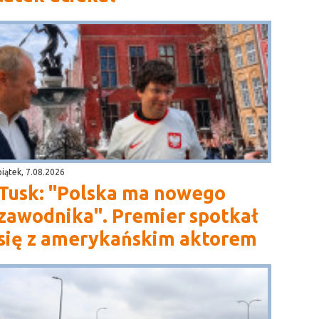
piątek, 7.08.2026
Tusk: "Polska ma nowego
zawodnika". Premier spotkał
się z amerykańskim aktorem