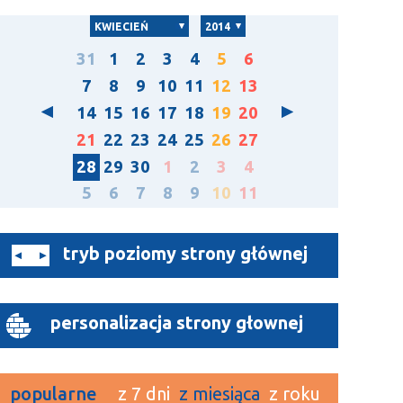
KWIECIEŃ
2014
31
1
2
3
4
5
6
7
8
9
10
11
12
13
14
15
16
17
18
19
20
21
22
23
24
25
26
27
28
29
30
1
2
3
4
5
6
7
8
9
10
11
tryb poziomy strony głównej
personalizacja strony głownej
popularne
z 7 dni
z miesiąca
z roku