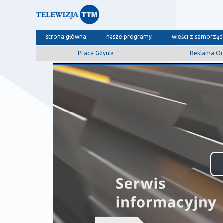
strona główna
nasze programy
wieści z samorzą
Praca Gdynia
Reklama O