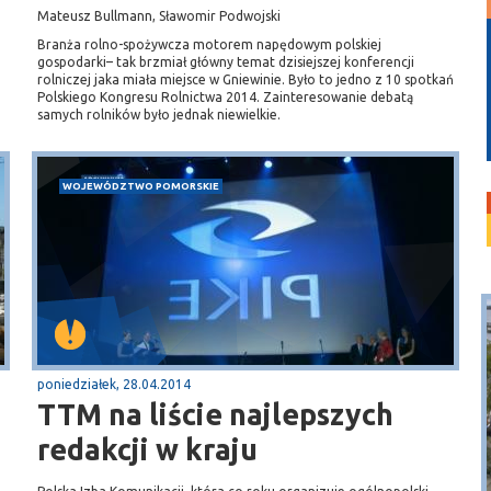
Mateusz Bullmann, Sławomir Podwojski
Branża rolno-spożywcza motorem napędowym polskiej
gospodarki– tak brzmiał główny temat dzisiejszej konferencji
rolniczej jaka miała miejsce w Gniewinie. Było to jedno z 10 spotkań
Polskiego Kongresu Rolnictwa 2014. Zainteresowanie debatą
samych rolników było jednak niewielkie.
WOJEWÓDZTWO POMORSKIE
poniedziałek, 28.04.2014
TTM na liście najlepszych
redakcji w kraju
Puck
Przystań, molo