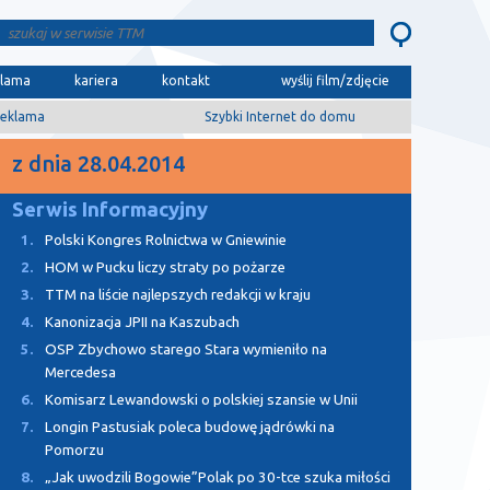
klama
kariera
kontakt
wyślij film/zdjęcie
eklama
Szybki Internet do domu
z dnia 28.04.2014
Serwis Informacyjny
1.
Polski Kongres Rolnictwa w Gniewinie
2.
HOM w Pucku liczy straty po pożarze
3.
TTM na liście najlepszych redakcji w kraju
4.
Kanonizacja JPII na Kaszubach
5.
OSP Zbychowo starego Stara wymieniło na
Mercedesa
6.
Komisarz Lewandowski o polskiej szansie w Unii
7.
Longin Pastusiak poleca budowę jądrówki na
Pomorzu
8.
„Jak uwodzili Bogowie”Polak po 30-tce szuka miłości