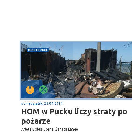
MIASTO PUCK
poniedziałek, 28.04.2014
HOM w Pucku liczy straty po
pożarze
Sopot
Arleta Bolda-Górna, Żaneta Lange
gą krajową nr 6
plaża