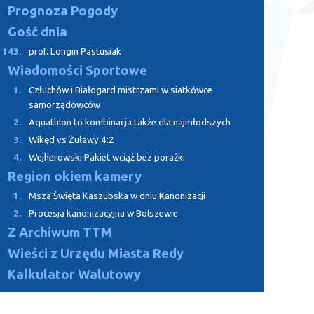
Prognoza Pogody
Gość dnia
143.
prof. Longin Pastusiak
Wiadomości Sportowe
1.
Człuchów i Białogard mistrzami w siatkówce
samorządowców
2.
Aquathlon to kombinacja także dla najmłodszych
3.
Wikęd vs Żuławy 4:2
4.
Wejherowski Pakiet wciąż bez porażki
Region okiem kamery
1.
Msza Święta Kaszubska w dniu Kanonizacji
2.
Procesja kanonizacyjna w Bolszewie
Z Archiwum TTM
Wieści z Urzędu Miasta Redy
Kalkulator Walutowy