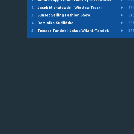
2.
Jacek Michałowski i Wiesław Trocki
56
3.
Sunset Sailing Fashion Show
51
4.
Dominika Kudlińska
50
5.
Tomasz Tandek i Jakub Wilant-Tandek
38