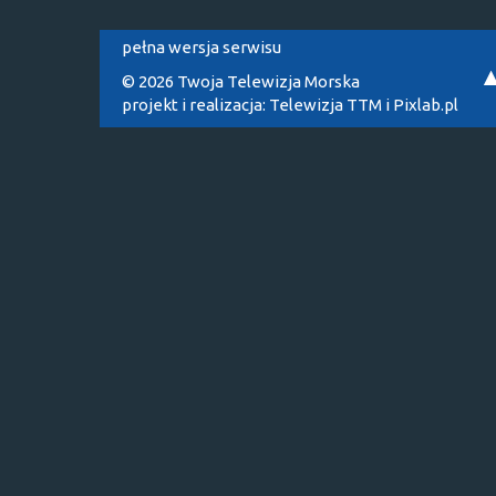
pełna wersja serwisu
© 2026 Twoja Telewizja Morska
projekt i realizacja:
Telewizja TTM
i
Pixlab.pl