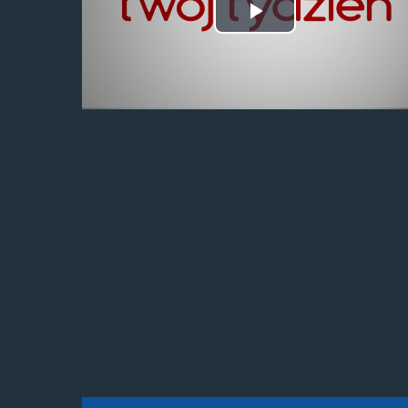
Odtwórz
wideo