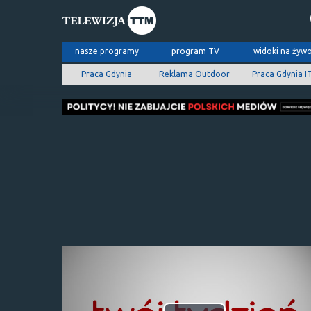
nasze programy
program TV
widoki na żyw
Praca Gdynia
Reklama Outdoor
Praca Gdynia I