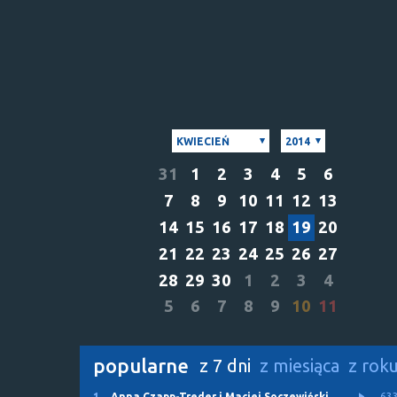
KWIECIEŃ
2014
31
1
2
3
4
5
6
7
8
9
10
11
12
13
14
15
16
17
18
19
20
21
22
23
24
25
26
27
28
29
30
1
2
3
4
5
6
7
8
9
10
11
popularne
z 7 dni
z miesiąca
z rok
1.
Anna Czapp-Treder i Maciej Soczewiński
63