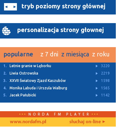
tryb poziomy strony głównej
personalizacja strony głownej
popularne
z 7 dni
z miesiąca
z roku
1.
Letnie granie w Lęborku
3220
2.
Liwia Ostrowska
2219
3.
XXVII Światowy Zjazd Kaszubów
1598
4.
Monika Labuda i Urszula Walburg
1565
5.
Jacek Pałubicki
1142