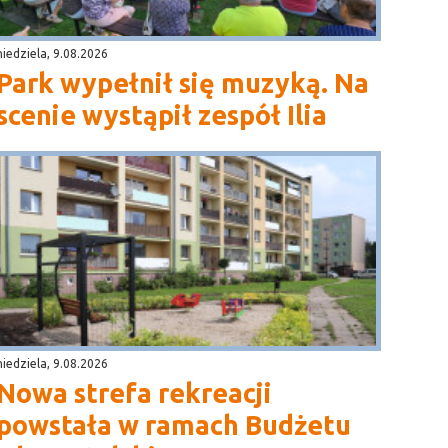
niedziela, 9.08.2026
Park wypełnił się muzyką. Na
scenie wystąpił zespół Ilia
niedziela, 9.08.2026
Nowa strefa rekreacji
powstała w ramach Budżetu