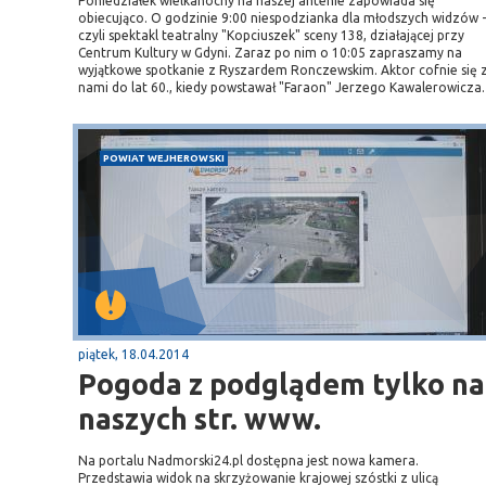
Poniedziałek wielkanocny na naszej antenie zapowiada się
obiecująco. O godzinie 9:00 niespodzianka dla młodszych widzów -
czyli spektakl teatralny "Kopciuszek" sceny 138, działającej przy
Centrum Kultury w Gdyni. Zaraz po nim o 10:05 zapraszamy na
wyjątkowe spotkanie z Ryszardem Ronczewskim. Aktor cofnie się 
nami do lat 60., kiedy powstawał "Faraon" Jerzego Kawalerowicza.
POWIAT WEJHEROWSKI
piątek, 18.04.2014
Pogoda z podglądem tylko na
naszych str. www.
Na portalu Nadmorski24.pl dostępna jest nowa kamera.
Przedstawia widok na skrzyżowanie krajowej szóstki z ulicą