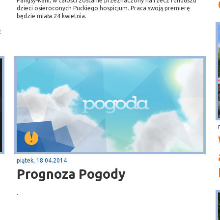
Pangsy-Kani, w całości zostanie przeznaczony na rzecz funduszu
dzieci osieroconych Puckiego hospicjum. Praca swoją premierę
będzie miała 24 kwietnia.
z
piątek, 18.04.2014
Prognoza Pogody
.