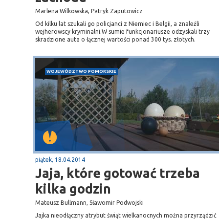
Marlena Wilkowska, Patryk Zaputowicz
Od kilku lat szukali go policjanci z Niemiec i Belgii, a znaleźli
wejherowscy kryminalni.W sumie funkcjonariusze odzyskali trzy
skradzione auta o łącznej wartości ponad 300 tys. złotych.
WOJEWÓDZTWO POMORSKIE
Sopot
gą krajową nr 6
plaża
piątek, 18.04.2014
Jaja, które gotować trzeba
kilka godzin
Mateusz Bullmann, Sławomir Podwojski
Jajka nieodłączny atrybut świąt wielkanocnych można przyrządzić