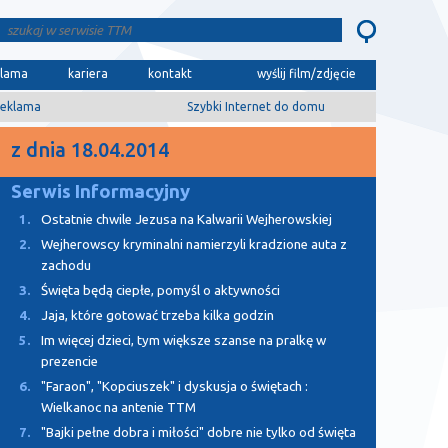
klama
kariera
kontakt
wyślij film/zdjęcie
eklama
Szybki Internet do domu
z dnia 18.04.2014
Serwis Informacyjny
1.
Ostatnie chwile Jezusa na Kalwarii Wejherowskiej
2.
Wejherowscy kryminalni namierzyli kradzione auta z
zachodu
3.
Święta będą ciepłe, pomyśl o aktywności
4.
Jaja, które gotować trzeba kilka godzin
5.
Im więcej dzieci, tym większe szanse na pralkę w
prezencie
6.
"Faraon", "Kopciuszek" i dyskusja o świętach :
Wielkanoc na antenie TTM
7.
"Bajki pełne dobra i miłości" dobre nie tylko od święta