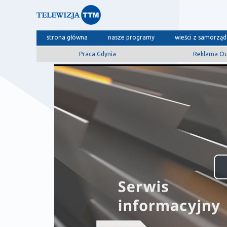
strona główna
nasze programy
wieści z samorzą
Praca Gdynia
Reklama O