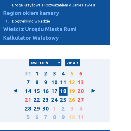
Droga Krzyżowa z Rozważaniem o Janie Pawle II
Region okiem kamery
1.
Dogtrekking w Redzie
Wieści z Urzędu Miasta Rumi
Kalkulator Walutowy
KWIECIEŃ
2014
31
1
2
3
4
5
6
7
8
9
10
11
12
13
14
15
16
17
18
19
20
21
22
23
24
25
26
27
28
29
30
1
2
3
4
5
6
7
8
9
10
11