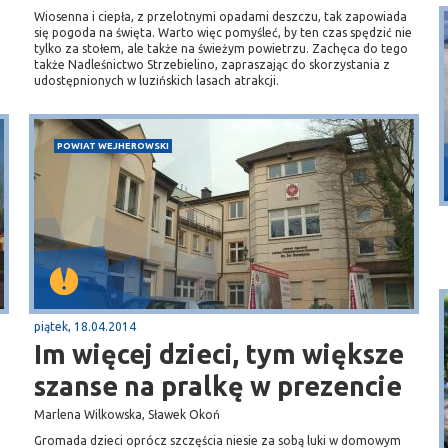
Wiosenna i ciepła, z przelotnymi opadami deszczu, tak zapowiada
się pogoda na święta. Warto więc pomyśleć, by ten czas spędzić nie
tylko za stołem, ale także na świeżym powietrzu. Zachęca do tego
także Nadleśnictwo Strzebielino, zapraszając do skorzystania z
udostępnionych w luzińskich lasach atrakcji.
POWIAT WEJHEROWSKI
Puck
Przystań, molo
piątek, 18.04.2014
Im więcej dzieci, tym większe
szanse na pralkę w prezencie
Marlena Wilkowska, Sławek Okoń
Gromada dzieci oprócz szczęścia niesie za sobą luki w domowym