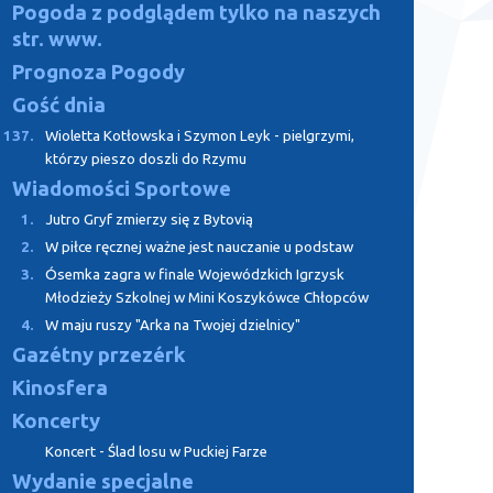
Pogoda z podglądem tylko na naszych
str. www.
Prognoza Pogody
Gość dnia
137.
Wioletta Kotłowska i Szymon Leyk - pielgrzymi,
którzy pieszo doszli do Rzymu
Wiadomości Sportowe
1.
Jutro Gryf zmierzy się z Bytovią
2.
W piłce ręcznej ważne jest nauczanie u podstaw
3.
Ósemka zagra w finale Wojewódzkich Igrzysk
Młodzieży Szkolnej w Mini Koszykówce Chłopców
4.
W maju ruszy "Arka na Twojej dzielnicy"
Gazétny przezérk
Kinosfera
Koncerty
Koncert - Ślad losu w Puckiej Farze
Wydanie specjalne