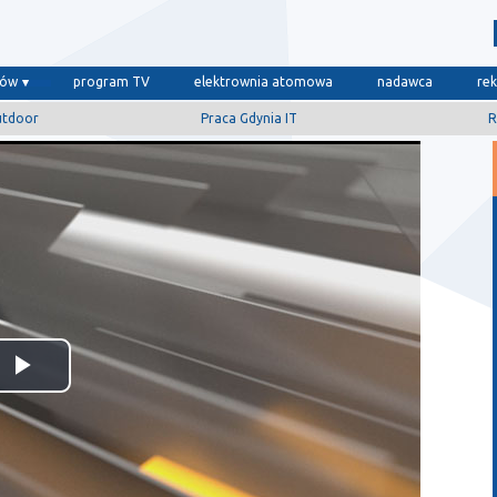
dów
program TV
elektrownia atomowa
nadawca
re
utdoor
Praca Gdynia IT
R
Odtwórz
wideo