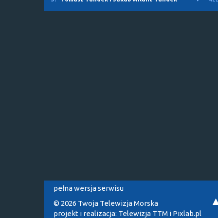
pełna wersja serwisu
© 2026 Twoja Telewizja Morska
projekt i realizacja:
Telewizja TTM
i
Pixlab.pl