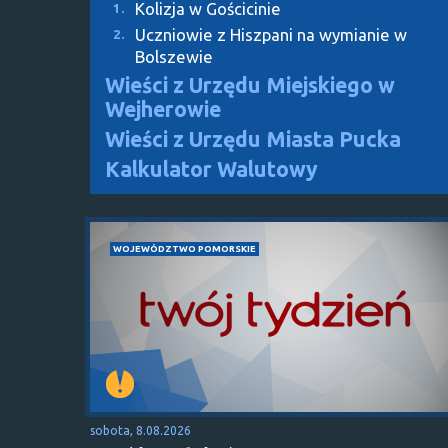
Kolizja w Gościcinie
1.
Uczniowie z Hiszpani na wymianie w
2.
Bolszewie
Wieści z Urzędu Miejskiego w
Wejherowie
Wieści z Urzędu Miasta Pucka
Kalkulator Walutowy
WOJEWÓDZTWO POMORSKIE
sobota, 8.08.2026