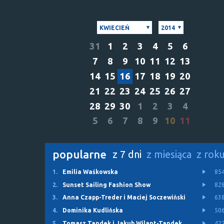
KWIECIEŃ
2014
31
1
2
3
4
5
6
7
8
9
10
11
12
13
14
15
16
17
18
19
20
21
22
23
24
25
26
27
28
29
30
1
2
3
4
5
6
7
8
9
10
11
popularne
z 7 dni
z miesiąca
z rok
1.
Emilia Waśkowska
85
2.
Sunset Sailing Fashion Show
82
3.
Anna Czapp-Treder i Maciej Soczewiński
63
4.
Dominika Kudlińska
50
5.
Tomasz Tandek i Jakub Wilant-Tandek
42