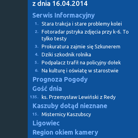
z dnia 16.04.2014
Serwis Informacyjny
Stara trakcja i stare problemy kolei
1.
Fotoradar pstryka zdjęcia przy k-6. To
2.
tylko testy
Prokuratura zajmie się Szkunerem
3.
Dziki szkodnik rolnika
4.
Podpalacz trafił na policyjny dołek
5.
Na kulturę i oświatę w starostwie
6.
Prognoza Pogody
Gość dnia
ks. Przemysław Lewiński z Redy
135.
Kaszuby dotąd nieznane
Misternicy Kaszubscy
15.
Ligowiec
Region okiem kamery