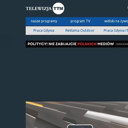
nasze programy
program TV
widoki na żyw
Praca Gdynia
Reklama Outdoor
Praca Gdynia I