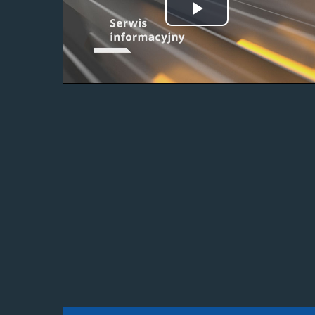
Odtwórz
wideo