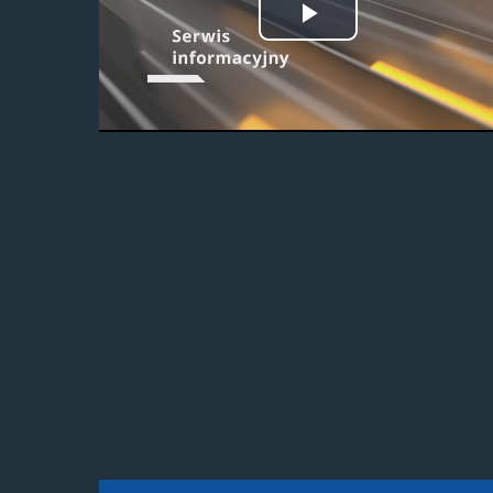
Odtwórz
wideo