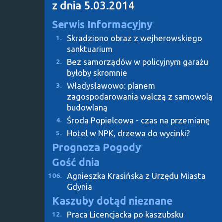
z dnia 5.03.2014
Serwis Informacyjny
Skradziono obraz z wejherowskiego
1.
sanktuarium
Bez samorządów w policyjnym garażu
2.
byłoby skromnie
Władysławowo: planem
3.
zagospodarowania walczą z samowolą
budowlaną
Środa Popielcowa - czas na przemianę
4.
Hotel w NPK, drzewa do wycinki?
5.
Prognoza Pogody
Gość dnia
Agnieszka Krasińska z Urzędu Miasta
106.
Gdynia
Kaszuby dotąd nieznane
Praca Licencjacka po kaszubsku
12.