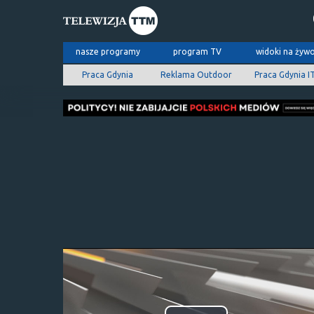
nasze programy
program TV
widoki na żyw
Praca Gdynia
Reklama Outdoor
Praca Gdynia I