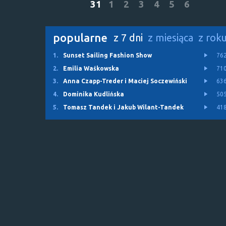
31
1
2
3
4
5
6
popularne
z 7 dni
z miesiąca
z rok
1.
Sunset Sailing Fashion Show
76
2.
Emilia Waśkowska
71
3.
Anna Czapp-Treder i Maciej Soczewiński
63
4.
Dominika Kudlińska
50
5.
Tomasz Tandek i Jakub Wilant-Tandek
41