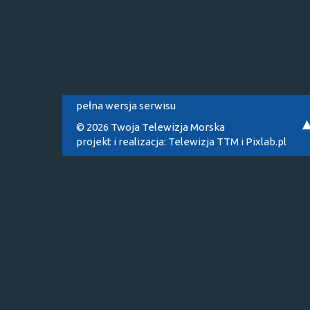
pełna wersja serwisu
© 2026 Twoja Telewizja Morska
projekt i realizacja:
Telewizja TTM
i
Pixlab.pl